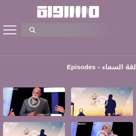
لغة السماء - Episodes
Pages
التعليم في الداخل الفلسطيني ،الكاملة ،ح 26- لغة السماء ،قناة مساواة الفضائية
التنمية البشرية أوهام أم حقائق واقعية ؟ ،الكاملة ،ح 25- لغ