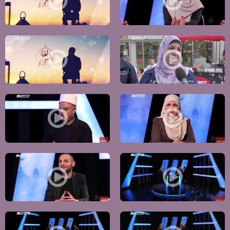
التنقية و العمل الخيري - أيادي العطاء ،الكاملة ،ح 24- لغة السماء ،قناة مساواة الفضائية
اللغة العربية في بلادنا ! ،الكاملة ،ح 23- لغة السماء ،قناة مساواة الفضائ
هل الفراق هو الحل ؟ ،الكاملة ،ظاهرة الطلاق،ح22- لغة السماء ،قناة مساواة الفضائية
لماذا وجب علينا ان نركز على فئة الشباب ؟،الكام
في بيتي متعاطي للمخدرات ، ماذا أفعل ؟،الكاملة ، الشباب والمخدرات،ح20- لغة السماء ،مساواة
ما دور الدين في الحد من العنف ؟،العنف والدين،الكاملة،ح19
ما الذي تحتاجه مدارسنا في الوسط العربي ؟، المدرسة بناء المستقبل،ح18- لغة السماء - قناة مساواة
هل فقدت خطبة الجمعة تأثيرها ؟ و لماذا ؟- خطبة ا