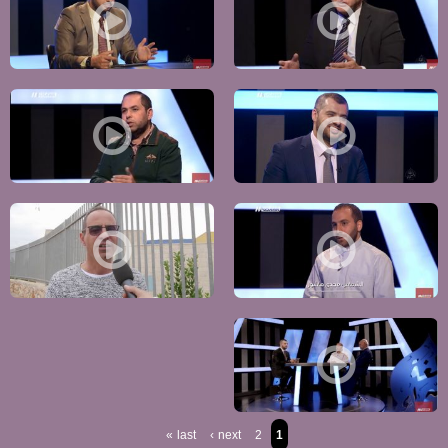
ما اهمية القدس من الناحية السياسية والدينية؟! - وعد السماء - الكاملة -ح8 - لغة السماء - مساواة
هل تخطط لمستقبلك ؟كيف يمكن تطبيق المخطط؟
كيف يمكن الحفاظ علي المسجد الأقصى و ما رسالته للعالم ؟ - الكاملة -ح6 - لغة السماء، قناة مساواة الفضائية
كيف المسجد الأقصى صمد في وجه الغزاة ،
هل الدين يسمح بإقامة علاقات صداقة بين الجنسين ؟ - صداقة الجنسين- الكاملة -ح4- لغة السماء -
من هو المتدين ؟ و كيف يمكن اطلاق حكم 
هل وصلنا لحد التخلي عن أصالتنا وعروبتنا؟ - الهوية وعلاقتها مع الدين -ح 2 -لغة السماء - مساواة
last »
next ›
2
1