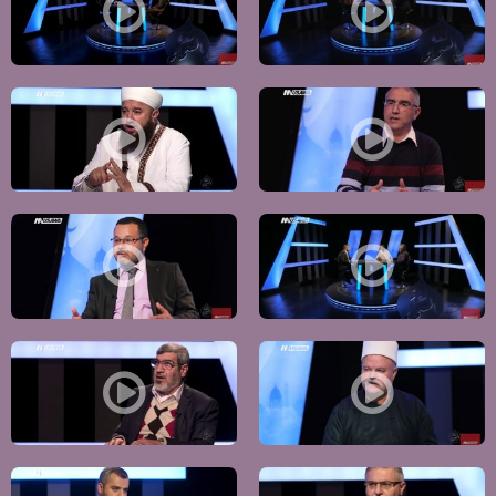
كيف نتذكر أحداث يوم الأرض وما أبرز المحطات التي نذكرها فيه؟،حب الأرض،الكاملة،ح16- ل
هل العلمانية خطة من نتاج الفكر البشري لفك الارت
كيف نمكن الطالب من تحقيق رؤيته و رسالته في التعليم؟،هموم الطالب الجامعي.، الكامل
ما أبرز المواصيع اتي تستهدفها الشبهات ؟- المناع
ما أسباب ضعف منظومة القيم في مجتمعنا؟،القيم في عالم متغير،الكاملة -ح12- لغة السماء،مساوا
ما طموحك في الحياة؟ و كيف يمكن أن ننجز 
لماذا يقع الطلاق ؟ - الطلاق بين الأديان- الكاملة -ح10- لغة السماء - قناة مساواة الفضائية
لمن الحق الديني والتاريخي في القدس ؟! -الكاملة -ح9 - لغة 