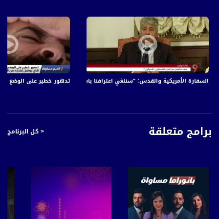
السفارة الأمريكية والقدس؛ "سنلغي اعترافنا باسرائيل"! - د. احمد المجدلاني -#التاسعة -27
تدهور خطير على الوضع الصحي
برامج متعلقة
< كل البرنامج