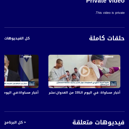
Private video
This video is private.
حلقات كاملة
كل الفيديوهات
أخبار مساواة: في اليوم الـ155 من العدوان:عشرات الشهداء والجرحى في قصف الاحتلال المتواصل على قطاع غزة
أخبار مساواة:في اليوم الـ152 من العدوان: عشرات الشهداء والجرحى في قصف الاحتلال المتواصل على قطاع غز
فيديوهات متعلقة
< كل البرنامج