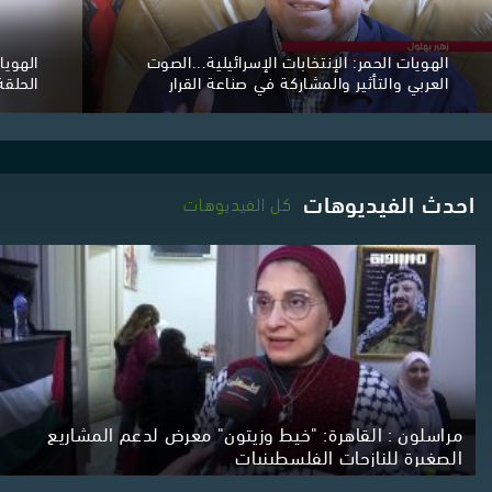
الهويات الحمر: الإنتخابات الإسرائيلية...الصوت
الهويا
العربي والتأثير والمشاركة في صناعة القرار
الحلقة الك
السياسي
احدث الفيديوهات
كل الفيديوهات
مراسلون : القاهرة: "خيط وزيتون" معرض لدعم المشاريع
الصغيرة للنازحات الفلسطينيات