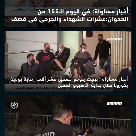
أخبار مساواة: في اليوم الـ155 من
العدوان:عشرات الشهداء والجرحى في قصف
الاحتلال المتواصل على قطاع غزة
أخبار مساواة : بينيت يتوقع تسجيل عشر آلاف إصابة يومية
بكورونا خلال بداية الأسبوع المقبل