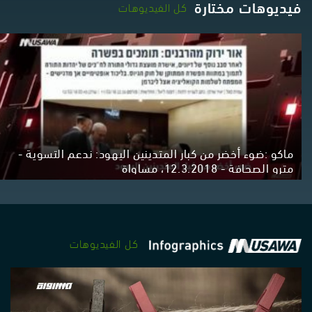
فيديوهات مختارة
كل الفيديوهات
ماكو :ضوء أخضر من كبار المتدينين اليهود: ندعم التسوية -
مترو الصحافة - 12.3.2018، مساواة
كل الفيديوهات