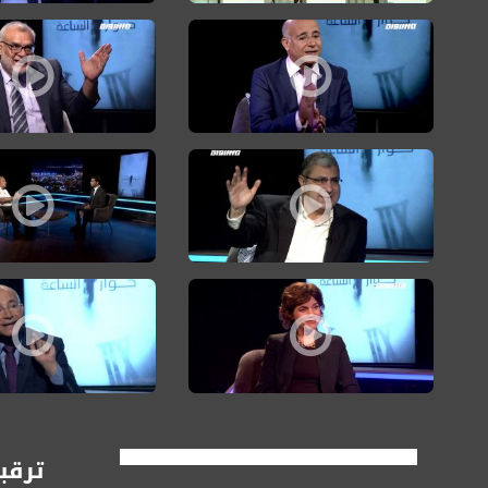
طلب الصانع: لا تناقض بين هويتنا الفلسطينية ومواطنتنا الكاملة في إسرا
الشيخ كامل ريان: تحميل 
رضا جابر: العنف والإجرام نتيجة تآكل الحالة السياسية في المجتمع العربي،حوارالس
محمد دراوشة: نسعى للمساواة
تمار زاندبرغ: مشاركة العرب في التصويت ضرورية لإزاحة نتنياهو عن الحكم،حو
طلب الصانع: نسعى لإقام
ترقبو