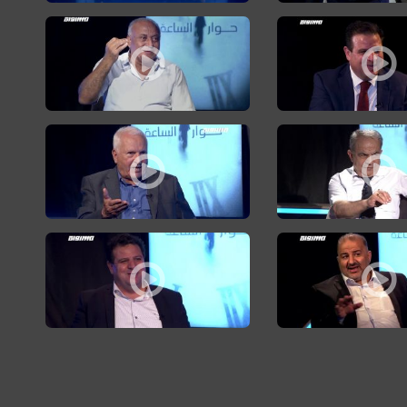
 من الشراكة بالقرار السياسي،حوارالساعة 25.10
صويت هو أكبر عمل وطني الآن والمشتركة تخدم الجماهير،حوارالساعة ، 6.9.19 ،الكاملة،،مساواة
بروفيسور مصطفى كبها: نتوقع مسؤولية أكبر من ا
ة المشتركة ،حوارالساعة،16.7.2019
التأثير على القرار الإسرائيلي واجب وهناك فرصة حقيقية للعمل المشترك ،حوارالساعة،
محمد علي طه: لا خلاف على رئاسة المشتركة ووحدت
نا القيام بمراجعات شاملة,حوارالساعة،28.4
س: نتائج الانتخابات لا تمثّل قوتنا الحقيقية وعلينا القيام بمراجعات شاملة,حوارالساعة،
أيمن عودة: يجب وقف التراشق فورا والعمل على بن