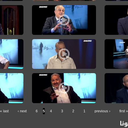
ئيل،الكاملة،حوارالساعة 15.11
القيادة العربية مسؤولية العنف للشرطة فقط هي كارثة!،حوارالساعة 01.11.19
محمد دراوشة: هناك محاولة لشيطنة الأحزاب العربية وإقصائها
أيمن عودة: الت
اعة ، 9.8.19، مساواة
 الحقيقية والتأثير السياسي الجوهري ،حوارالساعة،19.7.2019، قناة مساواة
منصور دهامشة: نبذل كافة الجهود الأخيرة لإعادة تشكيل القائم
نظير مجلي: 
ارالساعة،7.4.2019
ة إطار سياسي عربي يهودي مشترك لتغيير قواعد اللعبة،حوارالساعة،14.6.2019
د. منصور عباس: نتائج الانتخابات لا تمثّل قوتنا الحقيقية وعلي
د. منصور عبا
last »
next ›
6
5
4
3
2
1
‹ previous
« first
نا