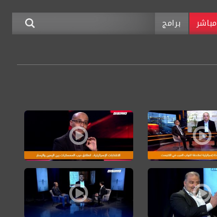
باشر
برامج
يت والجدوى بالمقابل،حوارالساعة31.01.20
دارة الامريكية لنتنياهو وغانتس إلى واشنطن قبيل عرض صفقة القرن،حوارالساعة24.01.20
الانتخابات الإسرائيلية انطلاق حرب المعسكرات ب
يق السلام وإنهاء الاحتلال،حوارالساعة20.12
س: لا نركض وراء كحول لافان ومستعدون للانتخابات ،الكاملة،حوارالساعة 06.12.19
حوار الساعة: المشهد السياسي الإسرائيلي بعد تق