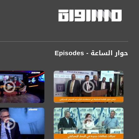
حوار الساعة - Episodes
Pages
ارتفاع تمثيل القائمة المشتركة في استطلاعات الرأي رغم التحريض الإسرائيل
اسرائيل تحمل الفلسطينيي
تحركات لعقد تحالفات جديدة.. في أحزاب اليسار الإسرائيلي،أيمن عودة،عيس
د. امطانس شحادة: المش