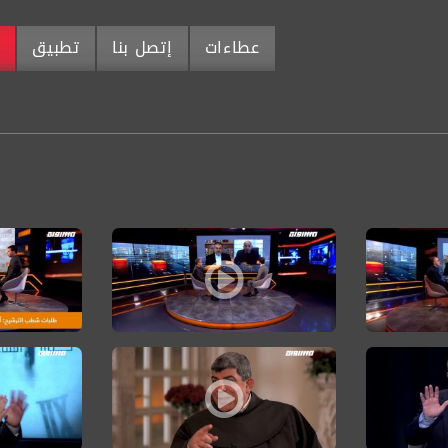
عطاءات
إتصل بنا
تطبيق
م
ي ،الكاملة،حوارالساعة 14.02.20
ن ارتفاع حدة التوتر بعد اعلان صفقة القرن ،الكاملة،حوارالساعة 07.02.20
صفقة القرن: ترحيب كبير في اليمين الإسرائيلي وتشكيك بالتوق
دعوة من الا
وي فريج،حوارالساعة20.01.20
تركة ليست للتجمع أو الجبهة فقط ونرفض أن نكون في جيبة أحد،حوارالساعة27.12
الأب إبراهيم فلتس:واجبنا بث الأمل في نفوس الناس حتى تحق
د. منصور عبا