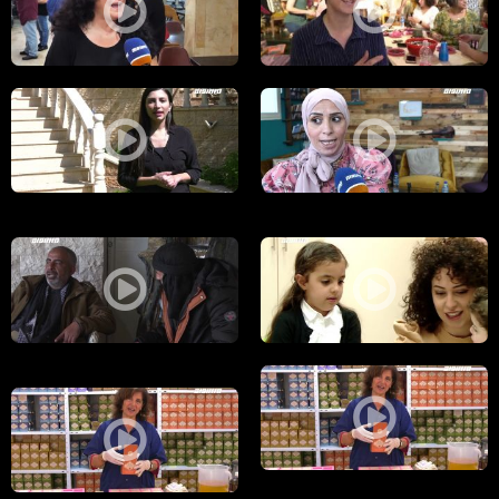
مراسلون مساواة: وينك يما بالحارة وصالون هيلين .. مشاريع ترفيهية وقصص 
مراسلون مساواة: حلا الريفي استشه
مراسلون مساواة: جدارية الكرامة ومقهى عروب الثقافي .. شهادات حية للن
مراسلون مساواة: يوم الارض.. شهاد
Deleted video
Deleted video
08.03.201 مراسلون مساواة - الحلقة الكاملة : المحامي شحدة بن بري.. والرسم وسيلة للتواصل الاجتماعي
مراسلون مساواة: في ذكرى ميلاد 
Deleted video
مراسلون مساواة : مهرجان الأم والعائلة يتجدد في عكا وقصة صناعة صابون 
مراسلون مساواة : مهرجان الأم وال