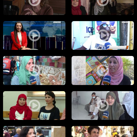
مراسلون مساواة : "التوجيهي" قصص نجاح وأشرف كنعان .. مدرب لأضخم حيو
مراسلون مساواة: مطعم في القدس
مراسلون مساواة : بيت الموسيقى في مسرحية غنائية وعمل تطوعي لإكرام
مراسلون مساواة : الطائفة الأحمدي
مراسلون مساواة : جاليري طله في موقع اثري عمره ١٠٠ عام
مراسلون مساواة : الفروسية في غزة
مراسلون مساواة : مجد الكروم تحقق إنجازا وصدى السباط السادس يلهب الج
مراسلون مساواة : مشاريع تخرج طال