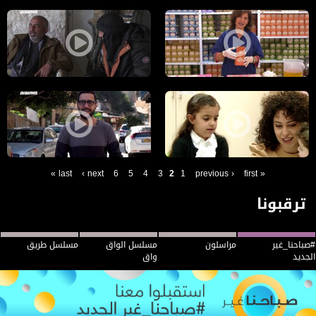
مراسلون مساواة: مهرجان الأم والعائلة يتجدد في عكا و قصة صناعة صابون 
مراسلون مساواة: في ذكرى ميلاد 
08.03.201 مراسلون مساواة - الحلقة الكاملة : المحامي شحدة بن بري.. والرسم وسيلة للتواصل الاجتماعي
كفاح إغبارية تلملم جراحها بعد أن ف
last »
next ›
6
5
4
3
2
1
‹ previous
« first
ترقبونا
#صباحنا_غير
مراسلون
مسلسل الواق
مسلسل طريق
الجديد
واق