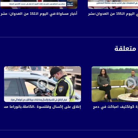
مدير قسم القلب والقسطرة بالمستشفى الإنجليزي في الناصرة
في قصف الاحتلال المتواصل على قطاع غزة
أخبار مساواة:في اليوم الـ152 من العدوان: عشرات الشهداء والجرحى في قصف الاحتلال المتواصل على قطاع غزة
طن
اطن
متعلقة
ة، صوت فلسطينيي الداخل - لاول مرة منذ ٧٠ عام
الفضائي الفلسطيني PalSat وعلى مدار القمر NileSat من خلال التردد التالي :
كولكتيف امباكت في دمج العرب بسوق الشركات الكبيرة ،صباحنا غير،21.2.2018
إغلاق على إكسال وقلنسوة ،الكاملة،بانوراما مساواة،17.11.2020،قناة مس
 :