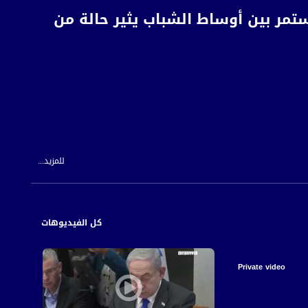
ستمر بين أوساط الشباب يثير حالة من
للمزيد...
ظًا في الآوِنَةِ الأخيرَة، وَيدورُ الحَديثُ عَن شبان تتراوحُ أعمارَهُم مِن جيلِ اثنيّ عشرةِ عامًا
 على عَمَلِ القَلب.
سكتاتِ القلبيةِ إلى التطعيمِ ضدَ كورونا، ما يَدفَعُ العديدَ منهُم للشكوكِ والتخوفِ وبالتالي
كل الفيديوهات
ةٍ مقلقةٍ ومُحيرَةٍ تفتَحُ بابَ الأسئِلَةِ على مِصراعَيه.
Private video