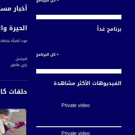
< كل البرنامج
أخبار مسا
الحيرة وا
برنامج غداً
موت الفجأة بجلطات 
< كل البرنامج
المراسل
رازي طاطور
مَوتُ الفجأَةِ في أوساط
الفيديوهات الأكثر مشاهدة
حتى خَمسَةً وعشرينَ ع
حلقات كا
رغمَ نَفيِّ الأطباءَ أ
العزوفِ عن تلقي ال
Private video
فَقَدَ المُجتمعُ العرب
أسماء المتحدثين:
Private video