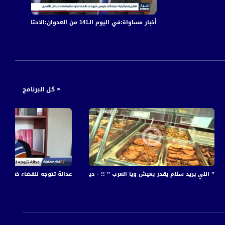
أخبار مساواة:في اليوم الـ141 من العدوان:الاحتلال يكثف قصفه على قطاع غزة مخلّفا عشرات الشهداء والجرحى
أخبار مساواة: في الي
< كل البرنامج
اواة
’’ اللي يريد سلام يقدر يعيش ويا العرب ’’ !! - ديفيد ، عوديد ألياهو - الحلقة الرابعة - ج2 - #
عدالة تتوجه للقضاء ضد تعليمات بينيت، 