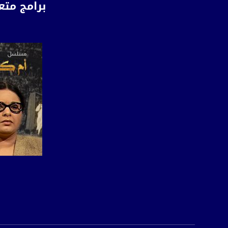
برامج متع
Symb.Rate - معدل الترميز:
27.500 MS/s
FEC - تصحيح الخطأ :
5/6
عربسات Arabsat Badr 4 at 26.0 east
DL: 11958 H
SR: 27500
FEC: 5/6
للتواصل:
بريد الكتروني:
صفحة ال
usawachannel.com
للتفاعل:
الموقع الالكتروني: