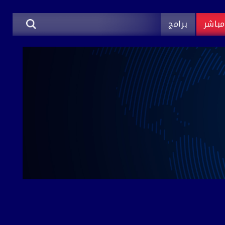
باشر
برامج