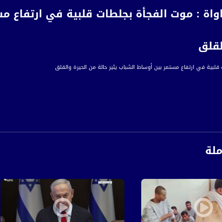
واة : موت الفجأة بجلطات قلبية في ارتفاع م
لقلق
قلبية في ارتفاع مستمر بين أوساط الشباب يثير حالة من الحيرة والقلق
ِ الشبابِ جراءَ السكتاتِ والجلطاتِ القلبية يُثيرُ حالَةً مِنَ الحيرَةِ والقَلَق، حَيثُ ثَمَّةَ تَزايُدًا مَلحو
امًا. وَيشيرُ أطباءٌ مختصونَ أنَّ حالاتَ الوفاة هذهِ تعودُ لعوامِلٍ وراثيةٍ أو بسببِ بَذلِ جهدٍ يُثقِلُ
ملة
يَّ علاقَةٍ للوفياتِ بِالسكتاتِ القلبيةِ بِالتَّطعيم، يَعزو مواطنونَ نِسَبَ الوفياتِ المتزايِدَةِ جراءَ ال
لقاح.
يُّ العديدَ مِنَ الشبانِ والشاباتِ بالسنواتِ القليلةِ الأخيرة الذين توفوا جراءَ النوباتِ القلبية، في ظاهِرَ