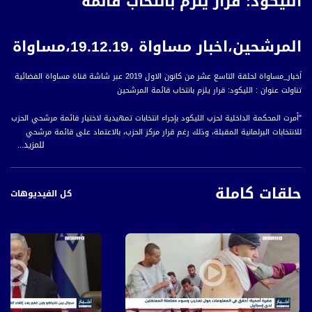
الليكود: قرار يلزم بانتخاب قائمة
المرشحين،اخبار مساواة ،19.12.19،مساواة
اَخبار_مساواة لحلقة التاسع عشر من كانون الاول 2019 عبر شاشة قناة مساواة الفضائية
تناولت عنوان : الليكود: قرار يلزم بانتخاب قائمة المرشحين
"أمرت المحكمة الداخلية لحزب الليكود بإجراء انتخابات تمهيدية لاختيار قائمة مرشحي الحزب
للانتخابات البرلمانية المقبلة، وذلك رغم قرار مركز الحزب، بالاعتماد على قائمة مرشحي
للمزيد...
الليكود للانتخابات السابقة التي جرت في أيلول الماضي.
هذا وأفادت وسائل إعلام إسرائيلية أنه من المتوقع تقديم استئنافات على هذا القرار،
حلقات كاملة
للمطالبة بإبقاء عملية الانتخابات على رئاسة الحزب فقط، التي ستجرى في السادس
كل الفيديوهات
والعشرين من الشهر الجاري، ويتنافس عليها كل من رئيس الوزراء الاسرائيلي المنتهية
ولايته، بنيامين نتنياهو، والوزير السابق، غدعون ساعر.
وكشفت مصادر إسرائيلية مؤخرا عن خلافات داخل الحزب، بعدما رفض حزب الليكود طلبا
تقدم به ساعر لنصب كاميرات مراقبة أمام صناديق الاقتراع خلال عملية الانتخابات على
رئاسة الحزب، فيما كشفت المصادر عن شطب عضوية ألف منتسب لحزب الليكود ممن
يؤيدون غدعون ساعر في رئاسة الحزب.