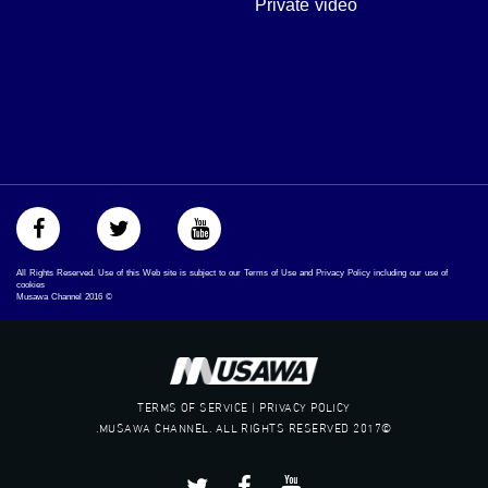
Private video
‪‎arab_48#‬
‫#‏تواصل‬
‫#‏اكسر_حصارك‬
‫#‏بلشنا_نرجع‬
‫#‏شعب_واحد‬
‪#‎mosawah‬
#musawa
#musawachannel
mosawah.com#
#musawachannel.com
‪#‎Equality‬
‪#‎égalité‬
All Rights Reserved. Use of this Web site is subject to our Terms of Use and Privacy Policy including our use of
‫#‏مساواة‬
cookies
Musawa Channel
2016
©
‫#‏حق‬
‫#‏عدالة‬
‫#‏تساوٍ‬
‫#‏تعادل‬
‫#‏تماثل‬
TERMS OF SERVICE | PRIVACY POLICY
‫#‏تسوية‬
©2017 MUSAWA CHANNEL. ALL RIGHTS RESERVED.
‫#‏معادلة‬