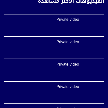
الفيديوهات الأكثر مشاهدة
تويتر:
https://twitter.com/musawachannel
Private video
يوتيوب:
https://www.youtube.com/channel/UCwJbDUmIxc-JX8PX53ek2Zg/feed
بينترست:
https://www.pinterest.com/musawachannel
Private video
فيميو:
https://vimeo.com/musawachannel
Private video
غوغل+:
://plus.google.com/u/0/b/115185778161375637310/115185778161375637310/posts/p/pub?
_ga=1.123333704.2101815806.1418341384
#_٤٨
Private video
48_#
‫#‏فلسطين_٤٨‬
‫#‏فلسطين_48‬
‪falasteen_48#‎‬
‫#‏عرب_٤٨