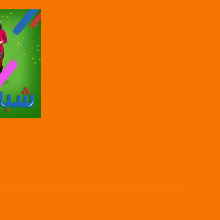
بريد الكتروني:
usawachannel.com
للتفاعل:
الموقع الالكتروني:
sawachannel.com
فيسبوك:
com/musawachannel
تويتر:
.com/musawachannel
صفحة ال
يوتيوب:
X8PX53ek2Zg/feed
بينترست:
com/musawachannel
فيميو: