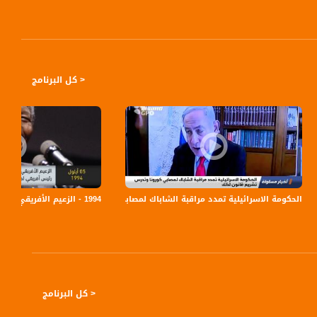
< كل البرنامج
قناة مساواة الفضائية
1994 - الزعيم الأفريقي نيلسون مانديلا يصبح أول رئيس أفريقي لجمهورية أفريقيا ذاكرة في التاريخ-05.09.
الحكومة الاسرائيلية تمدد مراقبة الشاباك لمصابي كورونا وتدرس تشريع قانون لذلك،اخبار 
< كل البرنامج