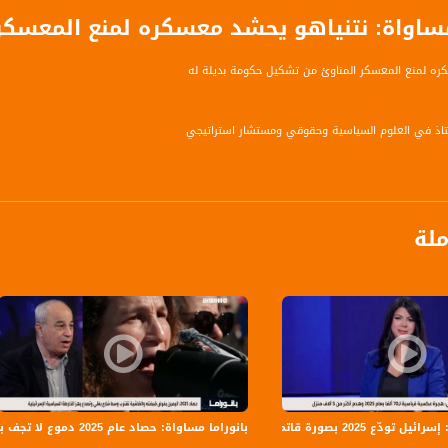
مساواة: نتنياهو يحشد معسكره لمنع المعسكر
ره لمنع المعسكر المناوئ من تشكيل حكومة بديلة له
تاذ في العلوم السياسية وحقوقي ومستشار استراتيجي
ملة
يعلن نقل التفويض بتشكيل الحكومة إلى يائير لابيد بعد فشل نتنياهو
دة الأحزاب اليمينية ضمن مساعيه لمنع انضمامهم الى تحالف مستقبلي مع المعسكر المناوئ له
ي المفاوضات مع الأحزاب ضمن تكليفه بتشكيل الحكومة بعد فشل نتنياهو بذلك
 تودّع 2025 بصورة قاتمة
بانوراما مساواة: حصاد عام 2025 دموع لا تجف بنار الجريمة و اليمين يفرض قبضته والفاشية تقترب
ة، صوت فلسطينيي الداخل - لاول مرة منذ ٧٠ عام