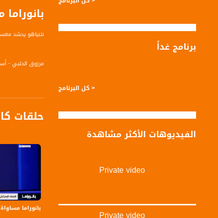
< كل البرنامج
بانوراما 
نتنياهو يحشد معسك
برنامج غداً
مرزوق الحلبي - أس
< كل البرنامج
عناوين فرعية:
حلقات كا
الفيديوهات الأكثر مشاهدة
الرئيس الإسرائيلي 
نتنياهو يجتمع بقا
يائير لابيد يشرع ف
Private video
بانوراما مساواة: إسرائيل
قناة مساواة الفضائي
Private video