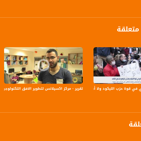
الفضائي الفلسطيني PalSat وعلى مدار القمر NileSat من خلال التردد التالي :
 :
متعلقة
 في قوة حزب الليكود ولا أغلبية له لتشكيل حكومة
تقرير - مركز اكسيلانس لتطوير الافق التكنولوجي - #صباحنا_غير- 14-6-2016- 
لقة