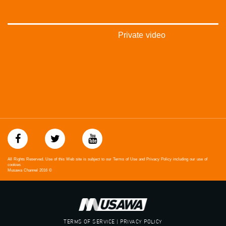
#فلسطين_48
falasteen_48#
#عرب_٤٨
arab_48#
Private video
#تواصل
#اكسر_حصارك
#بلشنا_نرجع
#شعب_واحد
#mosawah
#musawa
#musawachannel
mosawah.com#
#musawachannel.com
#Equality
#égalité
#مساواة
All Rights Reserved. Use of this Web site is subject to our Terms of Use and Privacy Policy including our use of
#حق
cookies
Musawa Channel
2016
©
#عدالة
#تساوٍ
#تعادل
#تماثل
TERMS OF SERVICE | PRIVACY POLICY
#تسوية