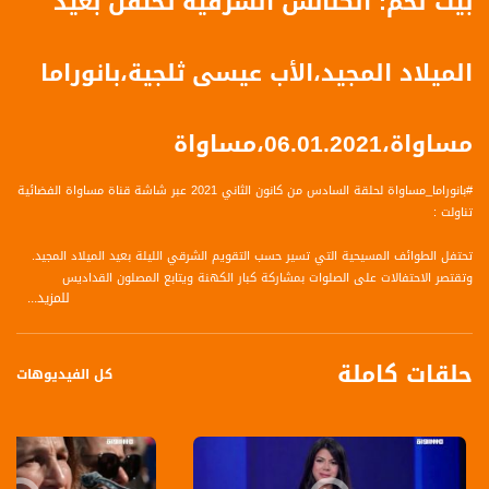
بيت لحم: الكنائس الشرقية تحتفل بعيد
الميلاد المجيد،الأب عيسى ثلجية،بانوراما
مساواة،06.01.2021،مساواة
#بانوراما_مساواة لحلقة السادس من كانون الثاني 2021 عبر شاشة قناة مساواة الفضائية
تناولت :
تحتفل الطوائف المسيحية التي تسير حسب التقويم الشرقي الليلة بعيد الميلاد المجيد.
وتقتصر الاحتفالات على الصلوات بمشاركة كبار الكهنة ويتابع المصلون القداديس
للمزيد...
الاحتفالية عبر الشبكات الالكترونية. حيث وصل الموكب البطريركي برئاسة غبطة البطريرك
ثيوفيلوس الى مدينة بيت لحم صباح اليوم حيث كان في استقباله عند كنيسة مار الياس
وفد من كبار الشخصيات الاعتبارية لمرافقته الى كنيسة المهد ليترأس القداس الاحتفالي
حلقات كاملة
الذي يقام هناك..
كل الفيديوهات
الضيف :
رماح مفيد - مراسلة قناة مساواة
الأب عيسى ثلجية - كاهن رعية الروم الأرثوذكس - مدينة بيت لحم