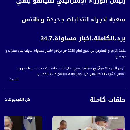
رئيس الوزراء الإسرائيلي نتنياهو ينفي
سعية لاجراء انتخابات جديدة وغانتس
يرد،الكاملة،اخبار مساواة،24.7
حلقة الرابع و العشرين من تموز لعام 2020 من برنامج #اخبار مساواة تناولت عدة فقرات و
مواضيع
رئيس الوزراء الإسرائيلي نتنياهو ينفي سعية لاجراء انتخابات جديدة.. وغانتس يرد
اعتقال عشرات المتظاهرين قرب مقرّ إقامة نتنياهو مساء الخميس
للمزيد...
استطلاعات: تراجع قوة الليكود والأجيال الشابة متشائمة حيال إدارة نتنياهو لأزمة كورونا
الصحة الاسرائيلية: استمرار تسجيل إصابات بوتيرة متسارعة بفيروس كورونا
كورونا في المجتمع العربي: استمرار انتشار الفيروس في قرية عين ماهل بوتيرة متسارعة
حلقات كاملة
شركة إسرائيلية تطور فحصا للكشف عن كورونا عبر التنفس
كل الفيديوهات
ارتفاع مقلق لعدد الاصابات بفيروس كورونا في مدينة القدس
2.التقارير
صعود فريق الكسيفة الى الدرجة الاولى ضمن مباريات كرة القدم
منطقة مدريد للسكان: ضعوا الكمامات حتى في المنزل