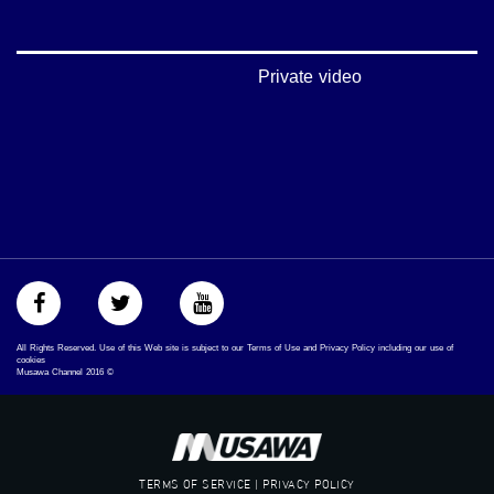
://plus.google.com/u/0/b/115185778161375637310/115185778161375637310/posts/p/pub?
_ga=1.123333704.2101815806.1418341384
#_٤٨
Private video
48_#
#فلسطين_٤٨
#فلسطين_48
falasteen_48#
#عرب_٤٨
arab_48#
#تواصل
#اكسر_حصارك
#بلشنا_نرجع
#شعب_واحد
#mosawah
#musawa
All Rights Reserved. Use of this Web site is subject to our Terms of Use and Privacy Policy including our use of
#musawachannel
cookies
Musawa Channel
2016
©
mosawah.com#
#musawachannel.com
#Equality
#égalité
#مساواة
TERMS OF SERVICE | PRIVACY POLICY
#حق