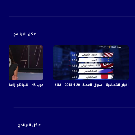
< كل البرنامج
أخبار اقتصادية - سوق العملة -20-4-2018 - قناة مساواة الفضائية - MusawaChannel
عرب 48 - نتنياهو زاعمًا عن المتظاهرين الغزيين: ليسوا عزلا، مترو الصحافة،8.6.2018، مساواة
< كل البرنامج