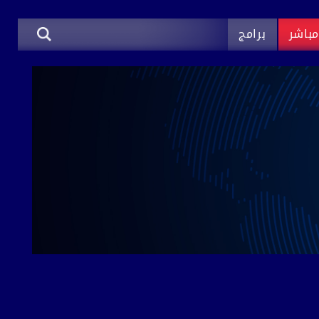
باشر
برامج