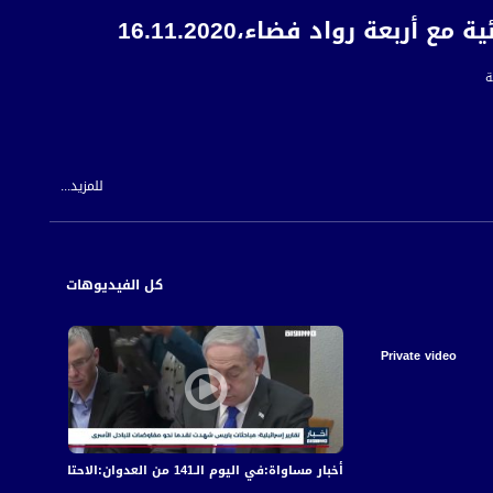
للمزيد...
كل الفيديوهات
Private video
أخبار مساواة:في اليوم الـ141 من العدوان:الاحتلال يكثف قصفه على قطاع غزة مخلّفا عشرات الشهداء والجرحى
أخبار مساواة: في الي