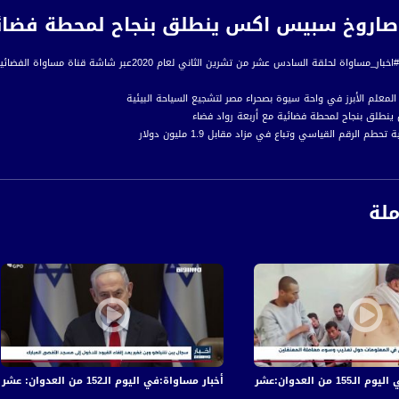
لمعلم الأبرز في واحة سيوة بصحراء مصر لتشجيع السياحة البيئية
طلق بنجاح لمحطة فضائية مع أربعة رواد فضاء
م الرقم القياسي وتباع في مزاد مقابل 1.9 مليون دولار
فلون في شوارع ليما بعد استقالة رئيس جمهورية بيرو مانويل ميرينو
يركي للأعاصير يحذر من اقتراب إعصار إيوتا إلى اليابسة في أميركا الوسطى
ملة
اءً بتوقيت القدس
ة، صوت فلسطينيي الداخل - لاول مرة منذ ٧٠ عام
الفضائي الفلسطيني PalSat وعلى مدار القمر NileSat من خلال التردد التالي :
 :
في قصف الاحتلال المتواصل على قطاع غزة
أخبار مساواة:في اليوم الـ152 من العدوان: عشرات الشهداء والجرحى في قصف الاحتلال المتواصل على قطاع غزة