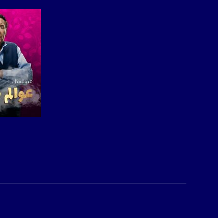
فيسبوك:
com/musawachannel
تويتر:
.com/musawachannel
يوتيوب:
X8PX53ek2Zg/feed
بينترست:
com/musawachannel
فيميو:
صفحة ال
com/musawachannel
غوغل+:
815806.1418341384
#_٤٨
48_#
#فلسطين_٤٨