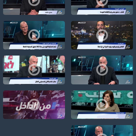
الانتخابات:لاول مرة-مرشح عربي لرئاسة بلدية الرملة و مرشحات في الصدارة!-الكا
"غزة أولاً"؛ لماذا الآن "التصعيد" عل
الخان الأحمر ،هل ستتحول الى عراقيب ثانية من حيث الهدم واعادة البناء،الكاملة
مُعلّقون بالسماء! والصوت العربي في انت
الأمم المتحدة؛ خطاب الرئيس الفسطيني يحدد ملامح ومواقف المرحلة ،الكاملة،من ال
ردًا على قانون القومية؛ الحكم الذاتي لفل
القائمة المشتركة مشروع وطني استراتيجي،الكاملة،من الداخل،24-8-2018،قناة مساواة الفضائية
نشر أوّل؛ بعد قانون القومية، "تأميم ا