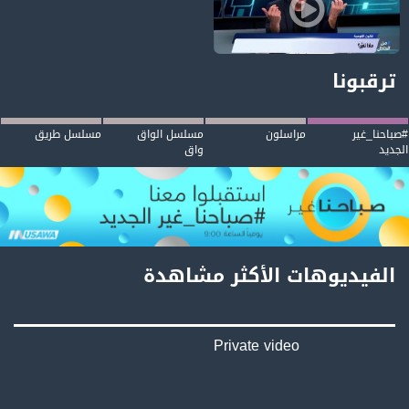
مخاطر قانون القومية؛ الترانسفير وارد وحتى سكن العرب في حيفا سيكون ممنوعًا
ترقبونا
#صباحنا_غير
مراسلون
مسلسل الواق
مسلسل طريق
الجديد
واق
الفيديوهات الأكثر مشاهدة
Private video