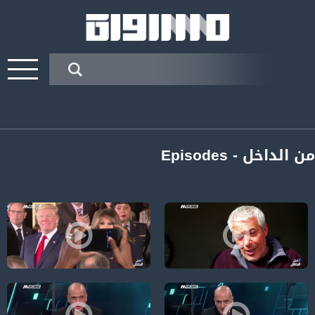
من الداخل - Episodes
مقتل يارا أيوب؛ أسباب العنف والجريمة في المجتمع العربي-الكاملة،من الداخل -1-12-2018-مسا
ترامب يعلن الحرب ضد الفلسطينيين و