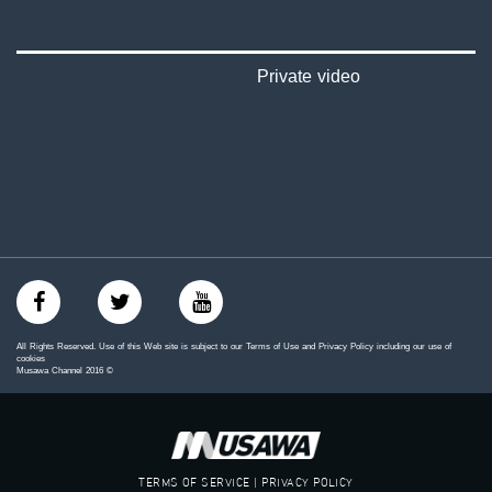
‪#‎mosawah‬
#musawa
#musawachannel
mosawah.com#
Private video
#musawachannel.com
‪#‎Equality‬
‪#‎égalité‬
‫#‏مساواة‬
‫#‏حق‬
‫#‏عدالة‬
‫#‏تساوٍ‬
‫#‏تعادل‬
‫#‏تماثل‬
‫#‏تسوية‬
‫#‏معادلة‬
All Rights Reserved. Use of this Web site is subject to our Terms of Use and Privacy Policy including our use of
cookies
Musawa Channel
2016
©
TERMS OF SERVICE | PRIVACY POLICY