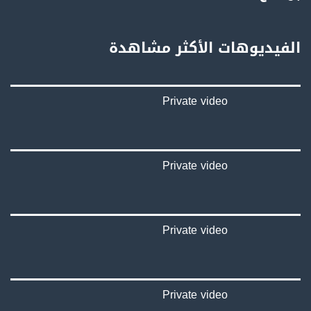
بينترست:
https://www.pinterest.com/musawachannel
الفيديوهات الأكثر مشاهدة
فيميو:
https://vimeo.com/musawachannel
Private video
غوغل+:
://plus.google.com/u/0/b/115185778161375637310/115185778161375637310/posts/p/pub?
_ga=1.123333704.2101815806.1418341384
#_٤٨
Private video
48_#
‫#‏فلسطين_٤٨‬
‫#‏فلسطين_48‬
‪falasteen_48#‎‬
Private video
‫#‏عرب_٤٨
‪‎arab_48#‬
‫#‏تواصل‬
‫#‏اكسر_حصارك‬
‫#‏بلشنا_نرجع‬
Private video
‫#‏شعب_واحد‬