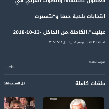
مُعلّقون بالسماء! والصوت العربي في
انتخابات بلدية حيفا و"نتسيرت
عيليت"،الكاملة،من الداخل -13-10-2018
الحلقة الكاملة من برنامج #من_الداخل 13-10-2018
ضيوف الحلقة:
للمزيد...
1 د. شكري عواودة - رئيس القائمة المشتركة للتعايش
2 شهيرة شلبي - المرشحة في قائمة الجبهة
3 جورج شحادة - المرشح في قائمة التجمع الوطني، عن الانتخابات في حيفا
حلقات كاملة
كل الفيديوهات
لمتابعي قناة مساواة الفضائية - تسجيل حلقة 13-10-2018على قناة اليوتيوب الرسمية
برنامج حواري اسبوعي، يبث كل يوم سبت، الساعة الثامنة (8:00) مساءً، على تلفزيون
فلسطين وقناة مساواة الفضائية، يستضيف فيه رمزي حكيم عددًا من السياسيين
والشخصيات المواكبة للأحداث، من خلال فقرات حوارية تتناول قضايا الداخل واهتمامات