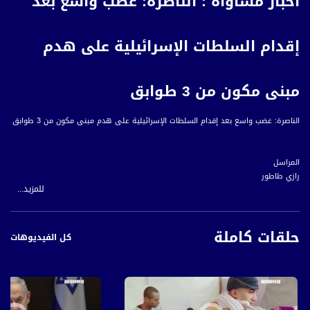
أخبار مساواة : الناصرة: غضب واسع بعد
إقدام السلطات الإسرائيلية على هدم
مبنى مكون من 3 طوابق
الناصرة: غضب واسع بعد إقدام السلطات الإسرائيلية على هدم مبنى مكون من 3 طوابق
المراسل
رازي طاطور
للمزيد...
هُنا على حدودِ مَدينَةِ الناصِرَة، تَحوَّلَ منزلُ العريسِ النصراويِ علي أبو جابر والذي كانَ
يستعدُ لزواجِهِ في الأشهرِ القريبَة، إلى ركامٍ بَينَ ليلةٍ وَضُحاها، حينَما أقدَمَتْ منتصفُ
حلقات كاملة
الليلةِ الماضيةِ آلياتِ الهَدمِ الإسرائيليَّةِ تَحتَ حمايَةِ جَحافل الشرطةِ وقواتِ خاصة مدججَّة
كل الفيديوهات
على تنفيذِ أمرِ الهدمِ في هذا المَبنى، الذي يَضُمُّ منزلَ العريس. وَتُفيدُ عائِلَةُ أبو جابر أنَّ
عمليةَ الهدمِ تَمَّت دونَ سابقِ إنذارِ وَبشكلٍ مباغِتْ بإدعاءِ عَدَمِ الترخيص.
فيما عَقَدَتْ بلديةُ الناصِرَةِ مُؤتَمَرًا أعلنَتْ فيهِ عن إضرابٍ في مرافقِ البلديةِ تضامنًا مع
عائِلَةِ أبو جابر. وأكدَتْ البلديةُ أنها لم تتلقَ أي بلاغٍ حولَ أمرِ الهدم، مشيرةً أنها نَجَحَتْ