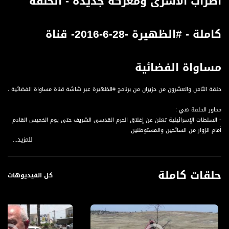
اضراب الاسرى ومعركة جديدة - الحلقة
كاملة - #الظهيرة -28-6-2016- قناة
مساواة الفضائية
حلقة الثامن والعشرون من حزيران من برنامج #الظهيرة عبر شاشة قناة مساواة الفضائية .
محاور الحلقة هي :
- السلطات الإسرائيلية تعلن عن إغلاق الحرم القدسي الشريف حتى يوم الخميس القادم
أمام الزوار من السائحين والمستوطنين
للمزيد...
- بنيامين نتنياهو يفصح عن بنود اﻻتفاق مع تركيا والمجلس الوزاري الإسرائيلي المصغر
ينقسم بين مؤيد ومعرض لهذا الاتفاق
- استمرار إضراب مجموعة من الأسرى عن الطعام تضامنا مع الأسير الإداري بلال كايد
حلقات كاملة
وظروف صعبة تهدد حياتهم
كل الفيديوهات
- مخطط جديد لسلب مساحات من أراضي قرية مجد الكروم بالشاغور من قبل سلطة
تصريف المياه
- ملف خاص حول حوادث تتعلق بسلامة الأطفال نحو عطلة صيفية امنة وعدم نسيان
أطفالنا بالسيارات !