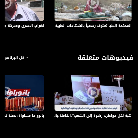
ضيوف الحلقة هم :
- المحامي جواد بولس مدير الوحدة القانونية لنادي الأسير - عبر الهاتف
المحكمة العليا تعترف رسمياً بالشهادات الطبية في جامعة القدس - الحلقة كاملة - #الظهي
اضراب الاسرى ومعركة جديدة - الحلقة كاملة
- المحامي محمد بسام من عدالة - عبر الهاتف
- نسيم عاصي مدير منتدى أبناؤنا وناشط جماهيري
لمتابعي قناة مساواة الفضائية - تسجيل حلقة 28-6-2016 على قناة اليوتيوب الرسمية
برنامج الظهيرة يأتيكم يومياً طيلة ايام شهر رمضان المبارك في تمام الساعة 1:00 ظهراً
فيديوهات متعلقة
< كل البرنامج
بتوقيت القدس مع سجى الكيلاني نتحدث من خلاله عن اخر الاخبار المنوعة .
قناة مساواة الفضائية، صوت فلسطينيي الداخل - لاول مرة منذ ٧٠ عام
قناة مساواة الفضائية تبث عبر الحيّز الفضائي الفلسطيني PalSat وعلى مدار القمر
NileSat من خلال التردد التالي :
Downlink frequency - الترد :
12645 MHZ
هبة لكل مواطن: رشوة إلى الشعب؟،الكاملة،بانوراما مساواة،25.01.2021،قناة مساواة
بانوراما مساواة: حملة تضام
Polarity - الاستقطاب:
Horizontal
Symb.Rate - معدل الترميز: