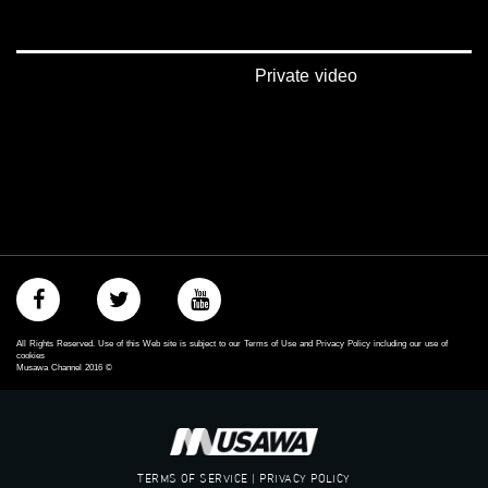
‫#‏فلسطين_48‬
‪falasteen_48#‎‬
‫#‏عرب_٤٨
‪‎arab_48#‬
Private video
‫#‏تواصل‬
‫#‏اكسر_حصارك‬
‫#‏بلشنا_نرجع‬
‫#‏شعب_واحد‬
‪#‎mosawah‬
#musawa
#musawachannel
mosawah.com#
#musawachannel.com
‪#‎Equality‬
‪#‎égalité‬
‫#‏مساواة‬
All Rights Reserved. Use of this Web site is subject to our Terms of Use and Privacy Policy including our use of
‫#‏حق‬
cookies
Musawa Channel
2016
©
‫#‏عدالة‬
‫#‏تساوٍ‬
‫#‏تعادل‬
‫#‏تماثل‬
‫#‏تسوية‬
TERMS OF SERVICE | PRIVACY POLICY
‫#‏معادلة‬