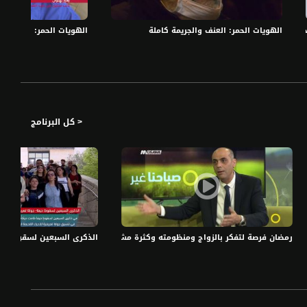
ملة 08-03-2021
الهويات الحمر: العنف والجريمة كاملة
الهويات الحمر: الإنتخابا
< كل البرنامج
عة القدس - الحلقة كاملة - #الظهيرة -29-6-2016
رمضان فرصة لتفكر بالزواج ومنظومته وكثرة مشاكله، د. اياد زحالقة ،صباحنا غير،29-5-2018- مساواة
الذكرى السبعين لسقوط حيفا - جولة تعريفية ،018