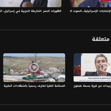
الفضائي الفلسطيني PalSat وعلى مدار القمر NileSat من خلال التردد التالي :
لإنتخابات الإسرائيلية...الصوت العربي والتأثير والمشاركة في صناعة القرار السياسي
الهويات الحمر :الخارطة الحزبية في إسرائيل، الحلقة الكا
 :
متعلقة
دات من قرية بسمة طبعون بعد تعرضه لرصاص الشرطة،جعفر فرح،بانوراما مساواة،11.01.2021
المحكمة العليا تعترف رسمياً بالشهادات الطبية في جام