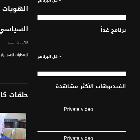
< كل البرنامج
الهويات ا
السياسي
برنامج غداً
الهويات الحمر
الإنتخابات الإسرائيلي
< كل البرنامج
يتحول اليسار الاسر
الفيديوهات الأكثر مشاهدة
اهمية اختراق الشا
حلقات كا
الضيوف: زهير بهلو
Private video
جعفر فرح
غيداء زعبي
محمد دراوشة
قناة مساواة الفضائي
Private video