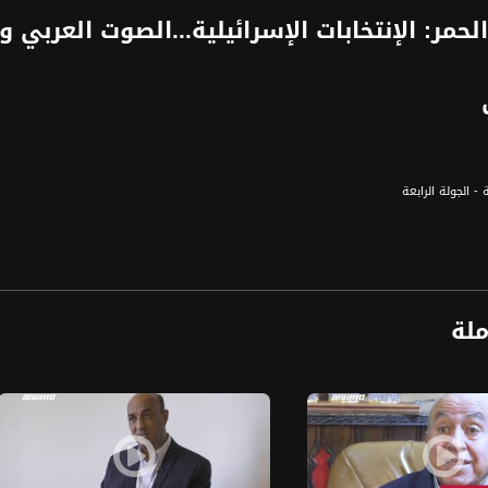
لحمر: الإنتخابات الإسرائيلية...الصوت العربي 
ة - الجولة الرابعة
ائيلي الى قوة مهددة بالزوال مع التراجع الكبير لحزب العمل والجهود الكبرى التي يبذلها حزب
رع اليهودي ومحاربة عنصريتهم ضد العرب، من خلال برامج ثقافية مشتركة ودمج العرب اكثر في
ملة
ل
ة، صوت فلسطينيي الداخل - لاول مرة منذ ٧٠ عام