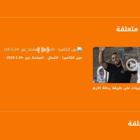
متعلقة
anafalasteeni@m
عين الكاميرا - اكسال - #صباحنا_غير -24-1-2016- قناة مساواة الفضائية
www.mu
زينات على طريقة رحالة الارض المباركة ،جولة رمضانية،رمضان 2019
https://www.facebook.
https://twitter
لقة
https://www.youtube.com/channel/UCwJbDUmIxc-J