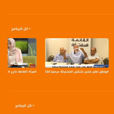
< كل البرنامج
الوفاق تعلن فشل تشكيل المشتركة مرحليا،الكاملة،اخبار مساواة ،18-07-2019،مساواة
المرأة العاملة خارج البلاد ود
< كل البرنامج