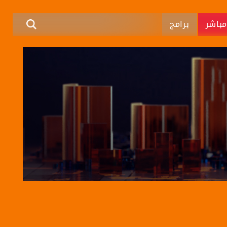
باشر
برامج