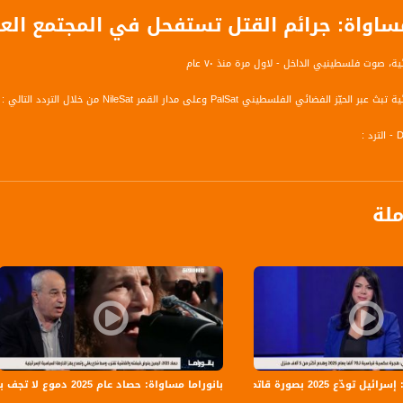
 مساواة: جرائم القتل تستفحل في المجتمع ال
ة، صوت فلسطينيي الداخل - لاول مرة منذ ٧٠ عام
الفضائي الفلسطيني PalSat وعلى مدار القمر NileSat من خلال التردد التالي :
 :
ملة
 تودّع 2025 بصورة قاتمة
بانوراما مساواة: حصاد عام 2025 دموع لا تجف بنار الجريمة و اليمين يفرض قبضته والفاشية تقترب