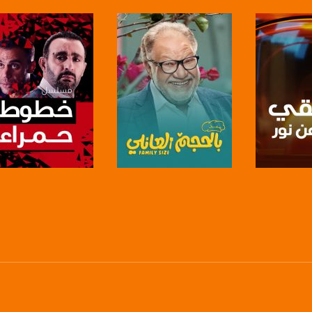
https://www.pinterest.
https://vimeo.
u/0/b/115185778161375637310/115185778161375637310/posts/p/pub?_ga=1.123333704.2101
برنامج
صفحة البرنامج
صفحة البرنامج