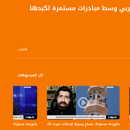
عربي وسط مبادرات مستمرة لكبحها
للمزيد...
كل الفيديوهات
بانوراما مساواة: مساعٍ يمينية لإسكات صوت الآذان
بانوراما مساواة: بن غفير