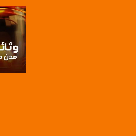
بينترست:
com/musawachannel
فيميو:
com/musawachannel
غوغل+:
815806.1418341384
#_٤٨
48_#
‫#‏فلسطين_٤٨‬
‫#‏فلسطين_48‬
‪falasteen_48#‎‬
صفحة ال
‫#‏عرب_٤٨
‪‎arab_48#‬
‫#‏تواصل‬
‫#‏اكسر_حصارك‬
‫#‏بلشنا_نرجع‬
‫#‏شعب_واحد‬
‪#‎mosawah‬
#musawa