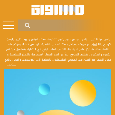
برنامج صباحنا غير - برنامج صباحي منوع يقوم بتقديمه عفاف شيني ودريد لداوي وايمان
هواري ولنا زريق مع ضيوف ومواضيع مختلفة كل حلقة يتحدثون من خلالها بموضوعات
مختلفة ومتنوعة تركز على قدرة ابناء الشعب الفلسطيني في التشارك بتفاصيل حياتهم
الكبيرة والصغيرة ، يكشف البرنامج ايضاً عن اهم القضايا الاجتماعية والاخبار السياسية و
قضايا العنف ضد النساء في المجتمع الفلسطيني بالاضافة الى الموسيقى والفن . برنامج
للمزيد...
صباحنا غير يأتيكم يومياً في تمام الساعة 9:00 صباحاً بتوقيت القدس