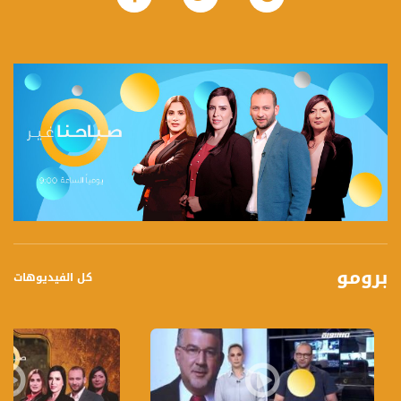
برومو
كل الفيديوهات