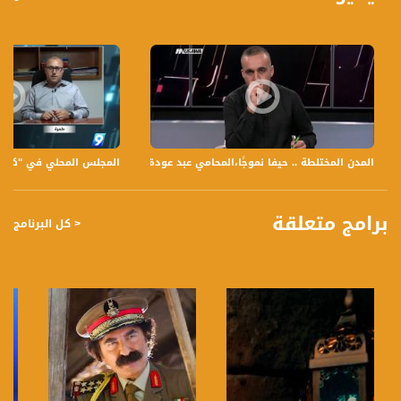
المدن المختلطة .. حيفا نموجًا،المحامي عبد عودة ،مترو الصحافة،30-10-2018،مساواة
المجلس المحلي في "كفار هفر
برامج متعلقة
< كل البرنامج