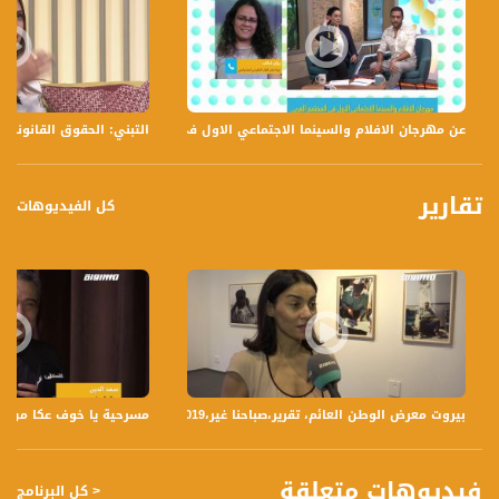
عن مهرجان الافلام والسينما الاجتماعي الاول في المجتمع العربي،بيان نداف،صباحنا غير،0.6.2019
التبني: الحقوق القانونية 
تقارير
كل الفيديوهات
بيروت معرض الوطن العائم، تقرير،صباحنا غير،26.6.2019،قناة مساواة
مسرحية يا خوف عكا من هديرك يا بحر
فيديوهات متعلقة
< كل البرنامج