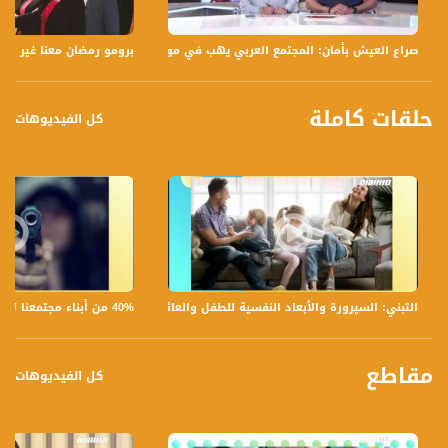
صراع العيش بأمان: المجتمع العربي يهب في مواجهة العنف ،الكاملة،صباجنا غير ،7.5.2019
برومو رمضان معنا غير - قناة مساو
حلقات كاملة
كل الفيديوهات
40% من أبناء مجتمعنا لا يشعرون بالأمان في بلداتهم!،الكاملة،صباحنا غير،28.6.2019،قناة مساواة
التبني: السيرورة والأبعاد النفسية للطفل والعائلة،الكاملة،صباحنا غير،30.6.2019،قناة مساواة
مقاطع
كل الفيديوهات