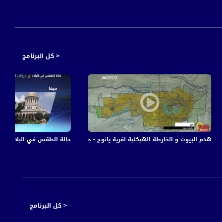
< كل البرنامج
2-4-2016- قناة مساواة الفضائية
حالة الطقس في البلاد - 18-10-2017 - قناة مساواة الفضائية - MusawaChannel
هدم البيوت و الخارطة الهيكلية لقرية يانوح - جت - معذى حاصباني ، صباحنا غير-12.9.2017
< كل البرنامج