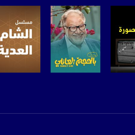
www.mu
https://www.facebook.
https://twitter
https://www.youtube.com/channel/UCwJbDUmIxc-J
https://www.pinterest.
برنامج
صفحة البرنامج
صفحة البرنامج
https://vimeo.
u/0/b/115185778161375637310/115185778161375637310/posts/p/pub?_ga=1.123333704.2101