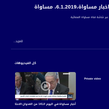
6.1.201، مساواة
للمزيد...
 للمواطن العربي الفلسطيني في الداخل.
كل الفيديوهات
Private video
أخبار مساواة:في اليوم الـ141 من العدوان:الاحتلال يكثف قصفه على قطاع غزة مخلّفا عشرات الشهداء والجرحى
أخبار مساواة: في الي