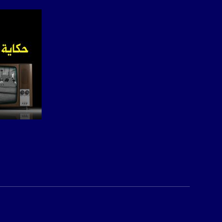
sawachannel.com
فيسبوك:
com/musawachannel
تويتر:
.com/musawachannel
يوتيوب:
X8PX53ek2Zg/feed
بينترست:
com/musawachannel
صفحة ال
فيميو:
com/musawachannel
غوغل+:
815806.1418341384
#_٤٨
48_#