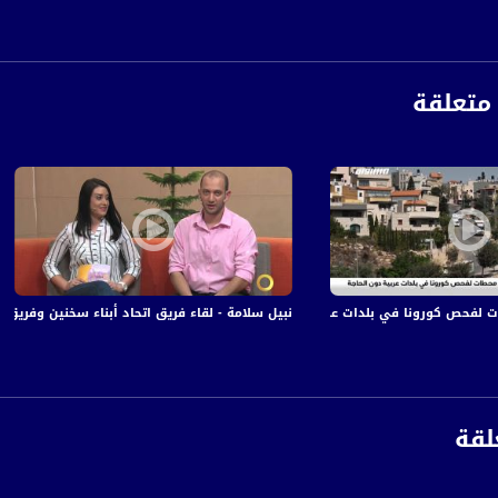
متعلقة
ص كورونا في بلدات عربية دون الحاجة لإحالة طبية ،اخبارمساواة،28.09.2020.،مساواة
نبيل سلامة - لقاء فريق اتحاد أبناء سخنين وفريق تل أبيب - #صباحنا_غير-6
anafalasteeni@m
لقة