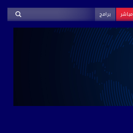
باشر
برامج