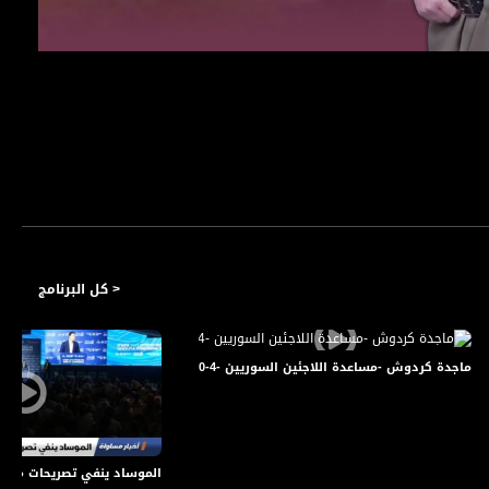
< كل البرنامج
ماجدة كردوش -مساعدة اللاجئين السوريين -4-10-2015- قناة مساواة الفضائية -صباحنا غير - Musawa Channel
جماهيرية بعد مواجهات الجمعة
الموساد ينفي تصريحات منسوبة لرئيس