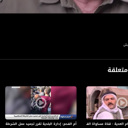
يش
تعلقة
ة - قناة مساواة الفضائية - Musawa Channel
أم الفحم: إدارة البلدية تقرر تجميد عمل الشرطة ال