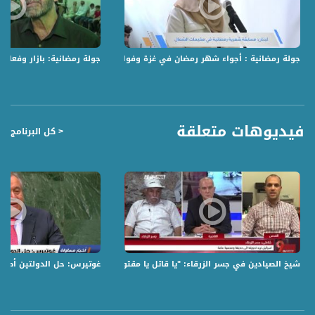
Downlink frequency - الترد :
12645 MHZ
جولة رمضانية : أجواء شهر رمضان في غزة وفوانيس من الخزف الفلسطيني تتلألأ 
جولة رمضانية: بازار وفعال
Polarity - الاستقطاب:
Horizontal
Symb.Rate - معدل الترميز:
27.500 MS/s
فيديوهات متعلقة
< كل البرنامج
FEC - تصحيح الخطأ :
5/6
عربسات Arabsat Badr 4 at 26.0 east
DL: 11958 H
SR: 27500
FEC: 5/6
شيخ الصيادين في جسر الزرقاء: "يا قاتل يا مقتول"! - خليل جربان وسامي علي - التاسعة -
غوتيرس: حل الدولتين أصبح بعيد المن
للتواصل:
بريد الكتروني: