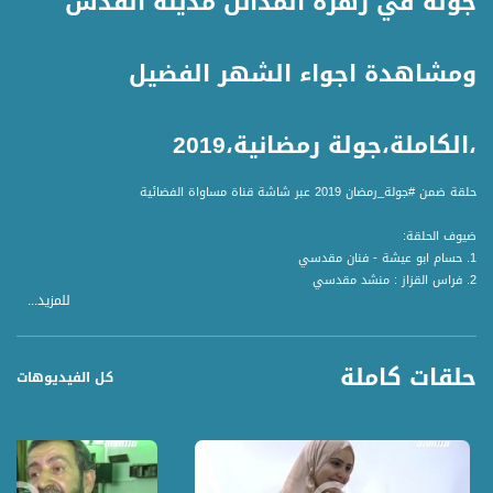
جولة في زهرة المدائن مدينة القدس
ومشاهدة اجواء الشهر الفضيل
،الكاملة،جولة رمضانية،2019
حلقة ضمن #جولة_رمضان 2019 عبر شاشة قناة مساواة الفضائية
ضيوف الحلقة:
1. حسام ابو عيشة - فنان مقدسي
2. فراس القزاز : منشد مقدسي
للمزيد...
3.محمد شحادة حكواتي
تقديم: نسرين ابراهيم ابو غوش
حلقات كاملة
كل الفيديوهات
جولة رمضانية - برنامج ميداني رمضاني يجوب كافة أنحاء البلاد ليستطلع أحوال الناس
وأوضاعهم في شهر رمضان الفضيل، تابعونا يوميًا باستثناء الأحد
قناة مساواة الفضائية، صوت فلسطينيي الداخل - لاول مرة منذ ٧٠ عام
قناة مساواة الفضائية تبث عبر الحيّز الفضائي الفلسطيني PalSat وعلى مدار القمر
NileSat من خلال التردد التالي :