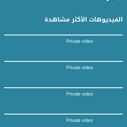
غوغل+:
://plus.google.com/u/0/b/115185778161375637310/115185778161375637310/posts/p/pub?
_ga=1.123333704.2101815806.1418341384
الفيديوهات الأكثر مشاهدة
#_٤٨
48_#
‫#‏فلسطين_٤٨‬
Private video
‫#‏فلسطين_48‬
‪falasteen_48#‎‬
‫#‏عرب_٤٨
‪‎arab_48#‬
‫#‏تواصل‬
Private video
‫#‏اكسر_حصارك‬
‫#‏بلشنا_نرجع‬
‫#‏شعب_واحد‬
‪#‎mosawah‬
Private video
#musawa
#musawachannel
mosawah.com#
#musawachannel.com
‪#‎Equality‬
Private video
‪#‎égalité‬