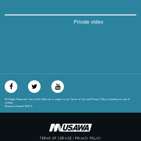
‫#‏مساواة‬
‫#‏حق‬
‫#‏عدالة‬
‫#‏تساوٍ‬
Private video
‫#‏تعادل‬
‫#‏تماثل‬
‫#‏تسوية‬
‫#‏معادلة‬
All Rights Reserved. Use of this Web site is subject to our Terms of Use and Privacy Policy including our use of
cookies
Musawa Channel
2016
©
TERMS OF SERVICE | PRIVACY POLICY