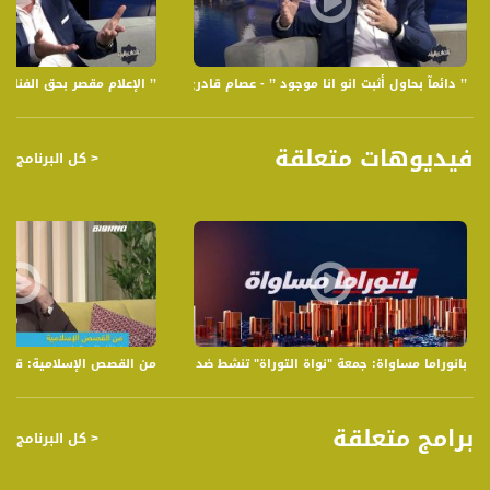
’’ دائمآ بحاول أثبت انو انا موجود ’’ - عصام قادري - ج1 - 9-6-2017 - رمضان بالبلد - مساواة
’’ الإعلام مقصر بحق الفنان ’’ - سامر بش
فيديوهات متعلقة
< كل البرنامج
بانوراما مساواة: جمعة "نواة التوراة" تنشط ضد المواطنين العرب في عكا وتدعو 
من القصص الإسلامية: قصة أول مؤ
برامج متعلقة
< كل البرنامج