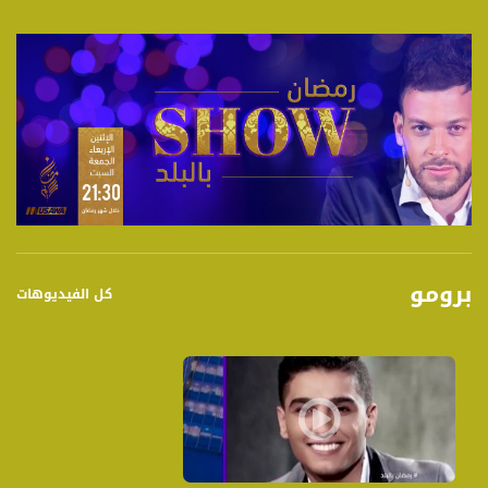
برومو
كل الفيديوهات