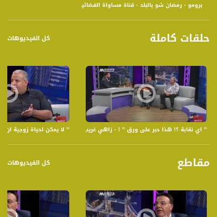
برومو - رمضان شو بالبلد - قناة مساواة الفضائية
حلقات كاملة
كل الفيديوهات
’’ اي نقابة ؟! هذا حبر على ورق ’’ ! - زاهي غريب ، جوزيف شومر - الكاملة - 3-6-2017- رمضان شو بالبلد
’’ لا يمكن لحياة زوجية ان تكتمل بد
مقاطع
كل الفيديوهات