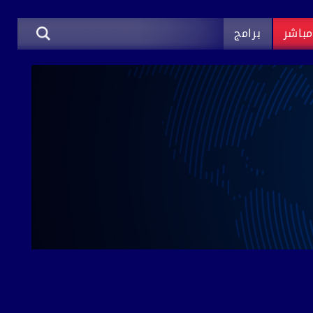
باشر
برامج