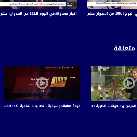
ة، صوت فلسطينيي الداخل - لاول مرة منذ ٧٠ عام
في قصف الاحتلال المتواصل على قطاع غزة
أخبار مساواة:في اليوم الـ152 من العدوان: عشرات الشهداء والجرحى في قصف الاحتلال المتواصل على قطاع غزة
الفضائي الفلسطيني PalSat وعلى مدار القمر NileSat من خلال التردد التالي :
 :
متعلقة
فرقة aboالموسيقية - فعاليات ثقافية هذا المساء - 18-10-2017 - قناة مساواة الفضائية
زمن و العواقب الطبية لعدم الكشف المبكر، أ.د رفعت صفدي ،صباحنا غير،24-10-2018