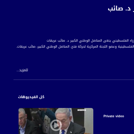
 د. صائب
لفلسطينية وعضو اللجنة المركزية لحركة فتح، المناضل الوطني الكبير، صائب عريقات.
للمزيد...
ي رفع راية فلسطين عاليا والدفاع عن حقوق الشعب الفلسطيني وثوابته الوطنية في
كل الفيديوهات
 الذي وقف في المقدمة مدافعا عن قضايا وطننا وشعبنا في ساحات العمل والنضال
Private video
 للمواطن العربي الفلسطيني في الداخل.