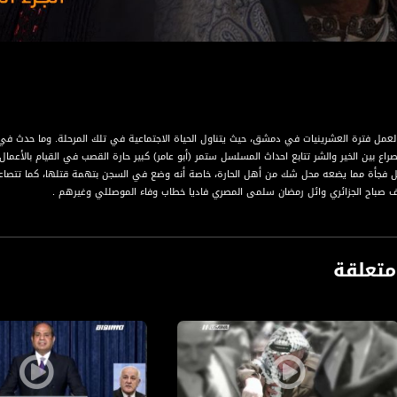
م 2 يجسد العمل فترة العشرينيات في دمشق، حيث يتناول الحياة الاجتماعية في تلك المرحلة. وما 
راع بين الخير والشر تتابع احداث المسلسل ستمر (أبو عامر) كبير حارة القصب في القيام بالأعمال
تل فجأة مما يضعه محل شك من أهل الحارة، خاصة أنه وضع في السجن بتهمة قتلها، كما تتصاعد 
ف صباح الجزائري وائل رمضان سلمى المصري فاديا خطاب وفاء الموصللي وغيرهم .
تعلقة