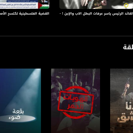
لقائد الرئيس ياسر عرفات البطل الاب والإبن ! - صباحنا غير-10.11.2017- مساواة
القضية الفلسطينية تكتسح الأمم المتحدة،ر
لقة