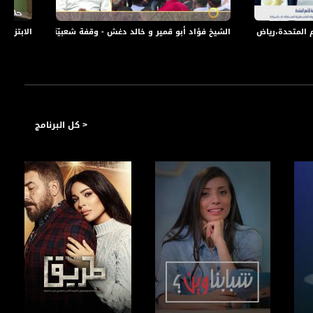
ياض منصور،بانوراما مساواة،23.09.2020،قناة مساواة
الشيخ فؤاد أبو قمير و خالد دغش - وقفة شعبيّة لحماية أوقاف حيفا - #صباحنا
الابتزاز الالكترون
< كل البرنامج