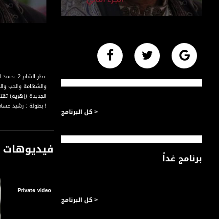
عطر الشا
والشهامة والحب والص
الجديدة (زهرية) تق
! بطولة : رشيد عسا
< كل البرنامج
فيديوهات م
برنامج غداً
Private video
< كل البرنامج