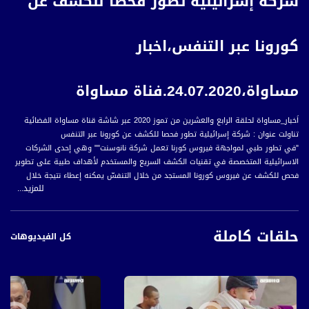
شركة إسرائيلية تطور فحصا للكشف عن
كورونا عبر التنفس،اخبار
مساواة،24.07.2020.فناة مساواة
اَخبار_مساواة لحلقة الرابع والعشرين من تموز 2020 عبر شاشة قناة مساواة الفضائية
تناولت عنوان : شركة إسرائيلية تطور فحصا للكشف عن كورونا عبر التنفس
"في تطور طبي لمواجهة فيروس كورنا تعمل شركة نانوسنت"" وهي إحدى الشركات
الاسرائيلية المتخصصة في تقنيات الكشف السريع والمستخدم لأهداف طبية على تطوير
فحص للكشف عن فيروس كورونا المستجد من خلال التنفسّ يمكنه إعطاء نتيجة خلال
للمزيد...
ثلاثين ثانية.
وبحسب شركة ""نانوسنت"" المطوّرة للفحص، حقّقت التجارب المكثّفة في إسرائيل نتائج
حلقات كاملة
دقيقة بنسبة خمسة وثمانين في المئة، مشيرة إلى احتمال أن يحصل الاختبار على
كل الفيديوهات
موافقة الجهات المعنية في غضون أشهر.
ويقول الرئيس التنفيذي للشركة أورين غافرييلي إن فحص التنفس الصناعي ليس مصمما
ليحل محل الفحوص المخبرية، لكنة سيكون أداة فحص جماعية يمكن أن تمنح الناس
""الثقة للعودة الى العمل والتصرّف بشكل عادي"".