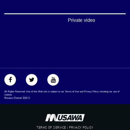
#شعب_واحد
#mosawah
#musawa
#musawachannel
Private video
mosawah.com#
#musawachannel.com
#Equality
#égalité
#مساواة
#حق
#عدالة
#تساوٍ
#تعادل
#تماثل
#تسوية
#معادلةْ
All Rights Reserved. Use of this Web site is subject to our Terms of Use and Privacy Policy including our use of
cookies
Musawa Channel
2016
©
TERMS OF SERVICE | PRIVACY POLICY