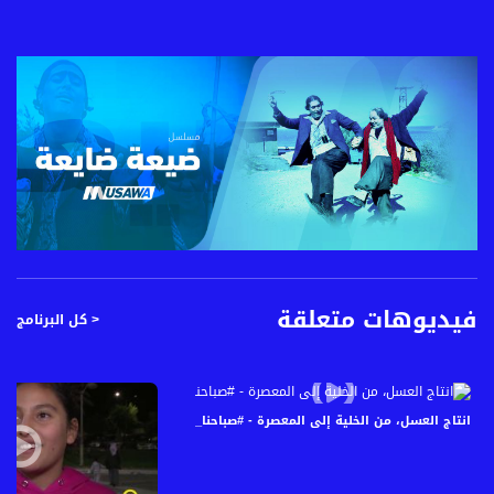
فيديوهات متعلقة
< كل البرنامج
انتاج العسل، من الخلية إلى المعصرة - #صباحنا_غير- الحلقة كاملة -2-5-2016- قناة مساواة الفضائية