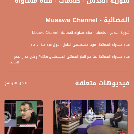
شوربة العدس - طعمات - قناة مساواة
الفضائية - Musawa Channel
شوربة العدس - طعمات - قناة مساواة الفضائية - Musawa Channel
قناة مساواة الفضائية، صوت فلسطينيي الداخل - لاول مرة منذ ٧٠ عام
قناة مساواة الفضائية تبث عبر الحيّز الفضائي الفلسطيني PalSat وعلى مدار القمر
للمزيد...
NileSat من خلال التردد التالي :
Downlink frequency - الترد :
فيديوهات متعلقة
12645 MHZ
< كل البرنامج
Polarity - الاستقطاب:
Horizontal
Symb.Rate - معدل الترميز:
27.500 MS/s
FEC - تصحيح الخطأ :