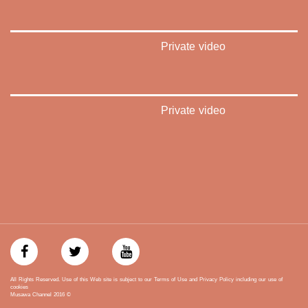
‫#‏تواصل‬
‫#‏اكسر_حصارك‬
‫#‏بلشنا_نرجع‬
Private video
‫#‏شعب_واحد‬
‪#‎mosawah‬
#musawa
#musawachannel
mosawah.com#
Private video
#musawachannel.com
‪#‎Equality‬
‪#‎égalité‬
‫#‏مساواة‬
‫#‏حق‬
‫#‏عدالة‬
‫#‏تساوٍ‬
‫#‏تعادل‬
‫#‏تماثل‬
‫#‏تسوية‬
‫#‏معادلة‬
All Rights Reserved. Use of this Web site is subject to our Terms of Use and Privacy Policy including our use of
cookies
Musawa Channel
2016
©