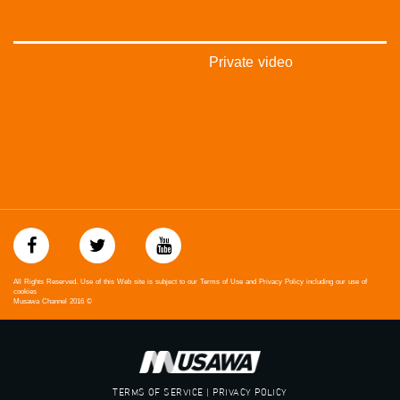
#بلشنا_نرجع
#شعب_واحد
#mosawah
#musawa
Private video
#musawachannel
mosawah.com#
#musawachannel.com
#Equality
#égalité
#مساواة
#حق
#عدالة
#تساوٍ
#تعادل
#تماثل
All Rights Reserved. Use of this Web site is subject to our Terms of Use and Privacy Policy including our use of
#تسوية
cookies
Musawa Channel
2016
©
#معادلة
TERMS OF SERVICE | PRIVACY POLICY