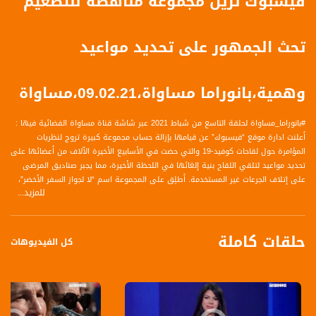
فيسبوك تزيل مجموعة مناهضة للتطعيم
تحث الجمهور على تحديد مواعيد
وهمية،بانوراما مساواة،09.02.21،مساواة
#بانوراما_مساواة لحلقة التاسع من شباط 2021 عبر شاشة قناة مساواة الفضائية فيها :
أعلنت ادارة موقع “فيسبوك” عن قيامها بإزالة حساب مجموعة كبيرة تروج لنظريات
المؤامرة حول لقاحات كوفيد-19 والتي حضت في الأسابيع الأخيرة الآلاف من أعضائها على
تحديد مواعيد لتلقي اللقاح بنية إلغائها في اللحظة الأخيرة، مما يجبر صناديق المرضى
على إتلاف الجرعات غير المستخدمة. أطلِق على المجموعة اسم “لا لجواز السفر الأخضر”،
للمزيد...
في إشارة إلى وثيقة تصدرها الحكومة تمكّن الأشخاص الذين تلقوا التطعيم من
المشاركة في أنشطة وأحداث عامة، مع امكانية السفر إلى خارج البلاد دون الاضطرار إلى
دخول حجر صحي. واستغل العديد من أعضائها البالغ عددهم 14,000 المجموعة للترويج
حلقات كاملة
لمزاعم لا أساس لها من الصحة بأن اللقاح ضار.
كل الفيديوهات
اخبار الشبكة :
فيسبوك تزيل مجموعة مناهضة للتطعيم تحث الجمهور على تحديد مواعيد وهمية