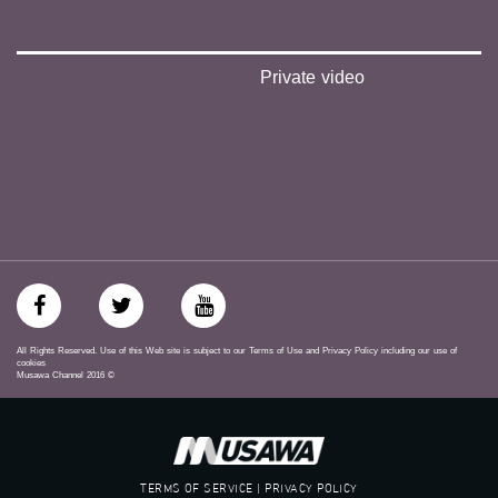
‫#‏حق‬
‫#‏عدالة‬
‫#‏تساوٍ‬
‫#‏تعادل‬
Private video
‫#‏تماثل‬
‫#‏تسوية‬
‫#‏معادلة‬
All Rights Reserved. Use of this Web site is subject to our Terms of Use and Privacy Policy including our use of
cookies
Musawa Channel
2016
©
TERMS OF SERVICE | PRIVACY POLICY