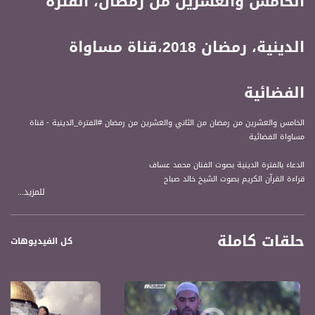
الخامس والعشرين من رمضان، الفترة
الدينية، رمضان 2018،قناة مساواة
الفضائية
الخامس والعشرين من رمضان من الثاني والعشرين من رمضان #الفترة_الدينية - قناة
مساواة الفضائية
الدعاء بالفترة الدينية بصوت الفنان محمد عساف
قراءة القرآن الكريم بصوت الشيخ خالد صباح
للمزيد...
الحديث الشريف بصوت الشيخ محمد ربعي
#الفترة_الدينية يأتيكم يومياً طيلة ايام شهر رمضان المبارك
حلقات كاملة
كل الفيديوهات
قناة مساواة الفضائية، صوت فلسطينيي الداخل - لاول مرة منذ ٧٠ عام
قناة مساواة الفضائية تبث عبر الحيّز الفضائي الفلسطيني PalSat وعلى مدار القمر
NileSat من خلال التردد التالي :