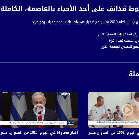
قذائف على أحد الأحياء بالعاصمة، الكاملة،اخبار مساواة،19-4
خبار مساواة تناولت عدة فقرات ومواضيع
 ما بين التحديات والفرص
بية تجارية في النقب
ملة
ف على أحد الأحياء بالعاصمة
 على وقائع تعرقل ترامب
ن إحدى أكبر المقابر الأثرية لمدينة الأقصر في إطار الاحتفالات بيوم التراث العالمي
دارس وتعليق خدمات قطارات الأنفاق بعد زلزال ضرب البلاد
تدفقون على غابة في بلجيكا للاستمتاع بزهور زنبق الجرس الأزرق
 استعدادا لعيد القيامة
ياسي من الأفراخ يعطي دفعة لببغاء الكاكابو المهدد بالانقراض
في قصف الاحتلال المتواصل على قطاع غزة
أخبار مساواة:في اليوم الـ152 من العدوان: عشرات الشهداء والجرحى في قصف الاحتلال المتواصل على قطاع غزة
ة، صوت فلسطينيي الداخل - لاول مرة منذ ٧٠ عام