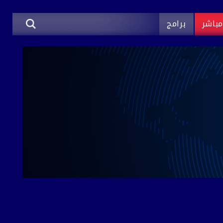
باشر
برامج