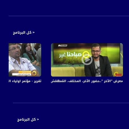
< كل البرنامج
ب تستفيد من ضريبة أرنونا مصانع البحر الميت
معرض "الآخر "..حضور الآخر، المختلف، المُمهمّش والمستضعف!،صباحنا غير، 24.4.2018
تقرير - مؤتمر اولياء الامور - #صباحنا_غير-28-2-016
< كل البرنامج