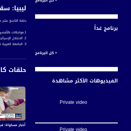
< كل البرنامج
ليبيا: سقوط 
حلقة التاسع عشر من نيسان لعام 2019 من برنامج #ا
برنامج غداً
1.مواجهات بالأقصى إثر استفزازات المستوطنين
2. الاحتلال الإسرائيلي يقصف قطاع غزة
3. الجامعة العربية تدعو للتصدي لصفقة القرن
4 . تقارير :
< كل البرنامج
- واقع الشبان العرب
- استضافة سوق شع
حلقات كا
- ليبيا: سقوط قذائ
- تقرير يسلط الضوء
الفيديوهات الأكثر مشاهدة
5. ب 60 ثانية :
- مصر: كشف النقاب ع
- تايوان: إخلاء الم
- بلجيكا: السياح ي
Private video
- ألمانيا: مزرعة دواجن تلون 16 ألف بيضة في الساعة
- نيوزيلندا: عدد ق
أخبار مساواة: في اليوم الـ155 من العدوان:عشرات الشهداء والجرحى 
قناة مساواة الفضائي
Private video