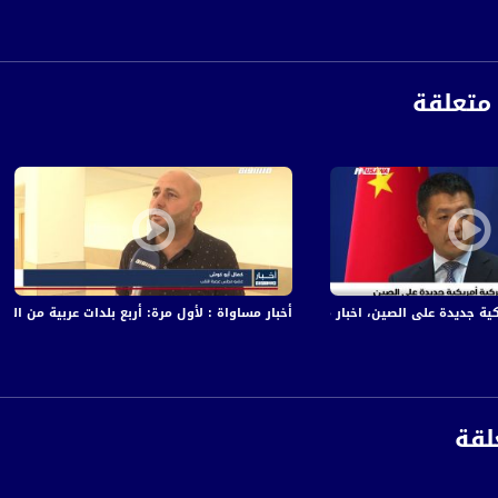
الفضائي الفلسطيني PalSat وعلى مدار القمر NileSat من خلال التردد التالي :
 :
متعلقة
لى الصين، اخبار مساواة، 23-8-2018-قناة مساواة الفضائيه
أخبار مساواة : لأول مرة: أربع بلدات عربية من النق
لقة