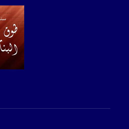
بريد الكتروني:
usawachannel.com
للتفاعل:
الموقع الالكتروني:
sawachannel.com
فيسبوك:
com/musawachannel
تويتر:
.com/musawachannel
صفحة ال
يوتيوب:
X8PX53ek2Zg/feed
بينترست:
com/musawachannel
فيميو: