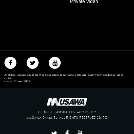
Private video
48_#
‫#‏فلسطين_٤٨‬
‫#‏فلسطين_48‬
‪falasteen_48#‎‬
‫#‏عرب_٤٨
‪‎arab_48#‬
‫#‏تواصل‬
‫#‏اكسر_حصارك‬
‫#‏بلشنا_نرجع‬
‫#‏شعب_واحد‬
‪#‎mosawah‬
#musawa
All Rights Reserved. Use of this Web site is subject to our Terms of Use and Privacy Policy including our use of
#musawachannel
cookies
Musawa Channel
2016
©
mosawah.com#
#musawachannel.com
‪#‎Equality‬
‪#‎égalité‬
‫#‏مساواة‬
TERMS OF SERVICE | PRIVACY POLICY
‫#‏حق‬
©2017 MUSAWA CHANNEL. ALL RIGHTS RESERVED.
‫#‏عدالة‬
‫#‏تساوٍ‬
‫#‏تعادل‬