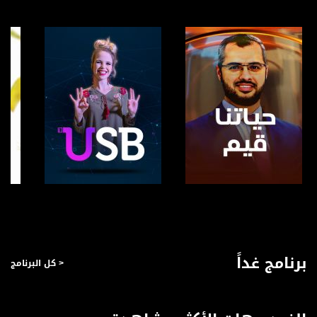
Horizontal
Symb.Rate - معدل الترميز:
27.500 MS/s
FEC - تصحيح الخطأ :
5/6
عربسات Arabsat Badr 4 at 26.0 east
DL: 11958 H
SR: 27500
FEC: 5/6
صفحة البرنامج
صفحة البرنامج
للتواصل:
بريد الكتروني:
برنامج غداً
< كل البرنامج
anafalasteeni@musawachannel.com
للتفاعل: