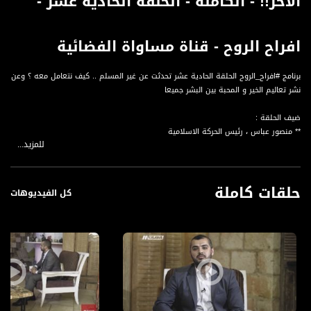
الآخر!! - الكاملة - الحلقة الحادية عشر -
افراح الروح - قناة مساواة الفضائية
برنامج #افراح_الروح الحلقة الحادية عشر تحدثت عن غير المسلم .. كيف نتعامل معه ؟ وعن
نشر تعاليم الخير و المحبة بين البشر جميعا
ضيف الحلقة :
** منصور عباس ، رئيس الحركة الاسلامية
للمزيد...
يا أيها المدّثر ؛ الى كلّ كسول خاملّ .
قم قأنذر ؛ دعوة للنهوض .
حلقات كاملة
وربّك فكبّر ؛ اخبار بأن الله أكبر من كلّ ما يعييك فلجأ اليه .
كل الفيديوهات
وثيابك فطهر ؛ جدد نمط حياتك او عاداتك .
والرجز فاهجر ؛ ابتعد عن ما يتعبك ويتعسك .
ولا تمنن تستكثر ؛ لا تعامل الله بالمقابل !
ولربّك فاصبر ؛ استعن على ما سبق بالصبر
فهي رسالة ربانية لنشر تعاليم الخير و المحبة بين البشر جميعا
على اختلاف ألوانهم و أشكالهم و عقائدهم وأديانهم
تعاملك الجميل .. بسمتك و مظهرك ودينك وابتسامتك
كيف تعامل غيرك ، باختلاف طبعه ول