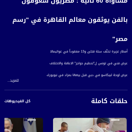
مساواة 60 ثانية : مصريون شغوفون
بالفن يوثقون معالم القاهرة في "رسم
مصر"
أمطار غزيرة تخلّف ستة قتلى و13 مفقوداً في غواتيمالا
عرض فني في تونس ل"تحطيم حواجز" الاعاقة والاختلاف
عرض لوحة لبيكاسو في دبي قبل بيعها بمزاد في نيويورك
للمزيد...
المئات يشاركون في مسابقة سباحة بحرية في السنغال
حلقات كاملة
مصريون شغوفون بالفن يوثقون معالم القاهرة في "رسم مصر"
كل الفيديوهات
قناة مساواة الفضائية، صوت فلسطينيي الداخل - لاول مرة منذ ٧٠ عام