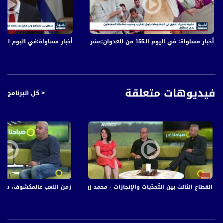
قناة مساواة الفضائية تبث عبر الحيّز الفضائي الفلسطيني PalSat وعلى مدار القمر
NileSat من خلال التردد التالي :
أخبار مساواة: في اليوم الـ155 من العدوان:عشرات الشهداء والجرحى في قصف الاحتلال المتواصل على قطاع غزة
أخبار مساواة:في اليوم الـ152 من العدوان: عشرات الشهداء والجرحى في قصف الاحتلال المتواصل على قطاع غزة
Nilesat at 8.0 east (Musawa SD)
Frequency: 12645 H
Symbol Rate: 27500
FEC: 3/4
فيديوهات متعلقة
< كل البرنامج
Nilesat at 7.0 east (Musawa HD)
Frequency: 11564 H
Symbol Rate: 27500
FEC: 3/4
Arabsat Badr 4 at 26.0 east (Musawa HD, Musawa SD)
Frequency: 11958 H
القطاع الثالث بين التّحدّيات والإنجازات - محمد زيدان ، نداء نصار، بكرعواودة - صباحنا غير-17
زمن اللعب عالمكشوف، سلام بلال، صباحناغير،17
Symbol Rate: 27500
FEC: 3/4
للتواصل: