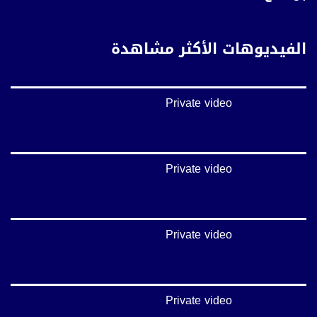
https://vimeo.com/musawachannel
غوغل+:
الفيديوهات الأكثر مشاهدة
://plus.google.com/u/0/b/115185778161375637310/115185778161375637310/posts/p/pub?
_ga=1.123333704.2101815806.1418341384
#_٤٨
Private video
48_#
‫#‏فلسطين_٤٨‬
‫#‏فلسطين_48‬
‪falasteen_48#‎‬
‫#‏عرب_٤٨
Private video
‪‎arab_48#‬
‫#‏تواصل‬
‫#‏اكسر_حصارك‬
‫#‏بلشنا_نرجع‬
Private video
‫#‏شعب_واحد‬
‪#‎mosawah‬
#musawa
#musawachannel
mosawah.com#
Private video
#musawachannel.com