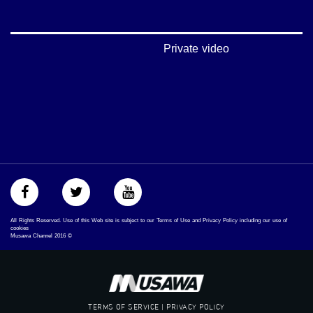
‪#‎Equality‬
‪#‎égalité‬
‫#‏مساواة‬
‫#‏حق‬
Private video
‫#‏عدالة‬
‫#‏تساوٍ‬
‫#‏تعادل‬
‫#‏تماثل‬
‫#‏تسوية‬
‫#‏معادلة‬
All Rights Reserved. Use of this Web site is subject to our Terms of Use and Privacy Policy including our use of
cookies
Musawa Channel
2016
©
TERMS OF SERVICE | PRIVACY POLICY