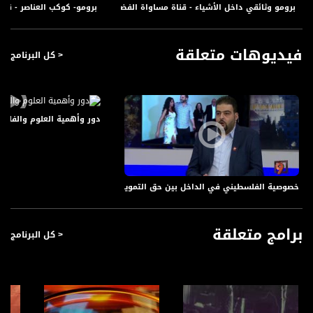
برومو وثائقي داخل الأشياء - قناة مساواة الفضائية
برومو- كوكب العناصر - قنا
فيديوهات متعلقة
< كل البرنامج
دور وأهمية العلوم والفلك - الحلقة كاملة - ص
خصوصية الفلسطيني في الداخل بين حق التمويل واشكالية التطبيع! - رجا زعاترة - 21-10-2016- #التاسع
برامج متعلقة
< كل البرنامج