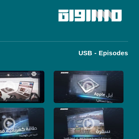
USB - Episodes
Pages
آبل Apple بدها تستقل! -الكاملة - حلقة 16 - 8-6-2019- برنامج USB
اول ما تفيق طوي تختك واللابتوب؟؟
سفرة – منصة الكترونية سياحية الأولى في الشرق الأوسط ! ! -الكاملة - حلقة 11 - 28-5-2019
طاقة كهربائية فضائية – قريبا عل