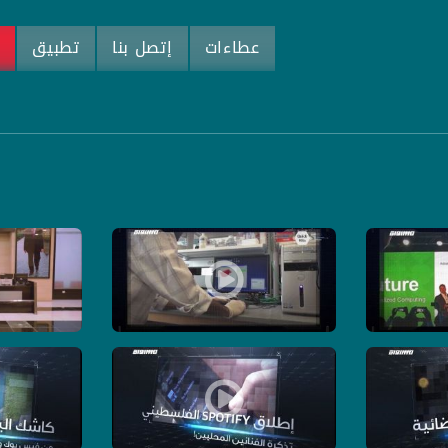
عطاءات
إتصل بنا
تطبيق
م
 -الكاملة - حلقة 15 - 6-6-2019- برنامج USB
اذا مش عاجبك جوزك؟ اطبعي غيره! -الكاملة - حلقة 13 - 4-6-2019- برنامج USB
اذا انت بتحب 
- برنامج USB
ى كوكبنا ! -الكاملة - حلقة 9 - 25-5-2019- برنامج USB
إطلاق سبوت فاي الفلسطيني - تذكرة الفنانين المحليين ! -الكاملة - حلقة 10 - 6
كاشك اليوم ، من 