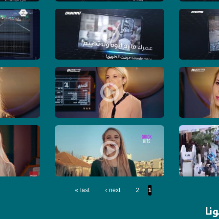
 الكاملة - حلقة - 18-5-2019- برنامج USB
عمرك ما رح اتوه ولا اضيع ! غوغل ماب عرفت الطريق- الكاملة - حلقة - 14-5-9
في التأني السلا
- حلقة - 11-4-2017- برنامج USB - قناة مساواة الفضائية
العرب بحبوا الانستا !! - الكاملة - حلقة - 5-4-2017- برنامج #USB- قناة مساواة الفضائية
إحكي مع الميتين !! - الكا
ر فيس بوك !! - الكاملة - برنامج #USB - حلقة7-3-2017 - قناة مساواة
عندنا خبر حصري من دونا - الحلقة الكاملة - 28/2/2017 - برنامج #USB - قناة مساواة الفضائية
تعلم كيف تحمي فكرتك - 
last »
next ›
2
1
نا