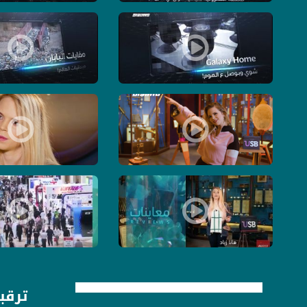
Galaxy Home – شوي وبوصل ع الهوم ! - الكاملة - حلقة - 19-5-2019- برنامج USB
نفايات اليابان – ميداليات العالم-
اتش تي سي بتتحدا فيس بوك ! - الكاملة - حلقة - 6-5-2019- برنامج USB - قناة مساواة الفضائية
ايفون على مايكروسوفت، سلطة ! - الكاملة 
يلا نرجع الاكل الصالح !! - الكاملة - حلقة - 14-3-2017-برنامج #USB- قناة مساواة
الآن يمكنك تحويل الاموال رسميآ عب
ترقبو