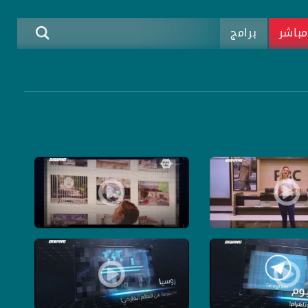
باشر
برامج
فلسطين، انت راح تكون فخور! تلفزيون فلسطين ريادة تكنولوجية، USB، قناة مساواة
التاريخ ما بضيع – المتحف الفلسطيني مخبيه ! ! -الكاملة - حلقة 12 
2-5-2019- برنامج USB
فيس بوك وتلغرام ! -الكاملة - حلقة 8 - 23-5-2019- برنامج USB
روسيا مقطوعة عن العالم الخارجي ! - الكاملة - حلقة7- 21-5-2019- بر