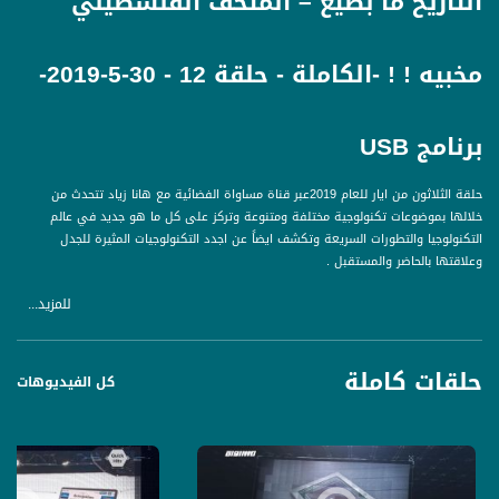
التاريخ ما بضيع – المتحف الفلسطيني
مخبيه ! ! -الكاملة - حلقة 12 - 30-5-2019-
برنامج USB
حلقة الثلاثون من ايار للعام 2019عبر قناة مساواة الفضائية مع هانا زياد تتحدث من
خلالها بموضوعات تكنولوجية مختلفة ومتنوعة وتركز على كل ما هو جديد في عالم
التكنولوجيا والتطورات السريعة وتكشف ايضاً عن اجدد التكنولوجيات المثيرة للجدل
وعلاقتها بالحاضر والمستقبل .
للمزيد...
محاور الحلقة هي :
في ال Quick Hits :
كبسات امازون – كانت .. وبطلت !
حلقات كاملة
تكنولوجيا الوجوه – جديد بالصحة الصينية !
كل الفيديوهات
التاريخ ما بضيع – المتحف الفلسطيني مخبيه !
مايكروفونات مخباية جوا بيتك !
موبايلك لازمو تغيير – فايف جي صارت عالطريق !
وبفقرة ال interview رح يكون ضيفنا هوي :