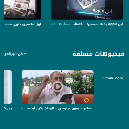
اسماعيل خروب مبادر ومؤسس شريك Avenews GT
1مرحبا اسماعيل شكرا لوقتك ووجودك معنا؛خبرينا اولا عن حضرتك، وعن مشروعك المميز؟
2كيف اجتك الفكرة، وشو خلاك تتفرغ وتعمل المبادرة؟
3عرفنا اكتر عن المبادرة والصعوبات والنجاحات؟
آبل Apple بدها تستقل! -الكاملة - حلقة 16 - 8-6-2019- برنامج USB
اول ما تفيق طوي تختك واللابتوب؟؟ -الكام
4كيف ممكن الشركة تعمل تغيير في مجتمعنا العربي؟
5كيف ملحق؟ احكيلنا شوي عن يومك وسر ادارة الوقت؟
6هل في تخطيط للتوسع وتجنيد استثمار في المبادرة؟
7شو هي نصائحك للمبادر العربي؟
فيديوهات متعلقة
< كل البرنامج
اما في فقرة ال TIPS and TRICKS ف رح نعلمك كيف تسترجع محادثات الواتس اب
المحذوفة اذا كان جهازك ايفون !
اما ال REVIEW لهلحلقة ف رح نفرجيكم عن بوط – رح يفهم عليك ويريحك – خصيصي
اذا كنت انسان رياضي .
Private video
قناة مساواة الفضائية، صوت فلسطينيي الداخل - لاول مرة منذ ٧٠ عام
الشاعر سيمون عيلوطي .. الوطن يكرّم أبناءه - سيمون عيلوطي - #صباحنا_غير-
يوريكا !
قناة مساواة الفضائية تبث عبر الحيّز الفضائي الفلسطيني PalSat وعلى مدار القمر
NileSat من خلال التردد التالي :
Downlink frequency - الترد :