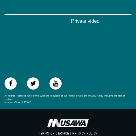
://plus.google.com/u/0/b/115185778161375637310/115185778161375637310/posts/p/pub?
_ga=1.123333704.2101815806.1418341384
#_٤٨
Private video
48_#
‫#‏فلسطين_٤٨‬
‫#‏فلسطين_48‬
‪falasteen_48#‎‬
‫#‏عرب_٤٨
‪‎arab_48#‬
‫#‏تواصل‬
‫#‏اكسر_حصارك‬
‫#‏بلشنا_نرجع‬
‫#‏شعب_واحد‬
‪#‎mosawah‬
#musawa
All Rights Reserved. Use of this Web site is subject to our Terms of Use and Privacy Policy including our use of
#musawachannel
cookies
Musawa Channel
2016
©
mosawah.com#
#musawachannel.com
‪#‎Equality‬
‪#‎égalité‬
‫#‏مساواة‬
TERMS OF SERVICE | PRIVACY POLICY
‫#‏حق‬