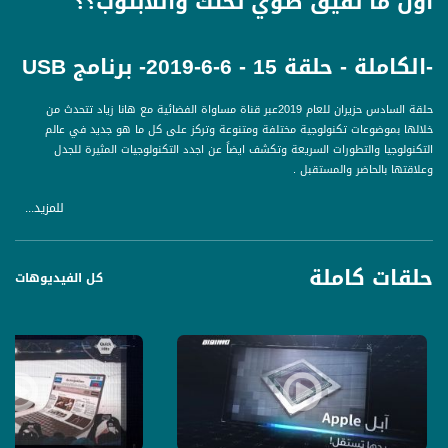
اول ما تفيق طوي تختك واللابتوب؟؟
-الكاملة - حلقة 15 - 6-6-2019- برنامج USB
حلقة السادس حزيران للعام 2019عبر قناة مساواة الفضائية مع هانا زياد تتحدث من
خلالها بموضوعات تكنولوجية مختلفة ومتنوعة وتركز على كل ما هو جديد في عالم
التكنولوجيا والتطورات السريعة وتكشف ايضاً عن اجدد التكنولوجيات المثيرة للجدل
وعلاقتها بالحاضر والمستقبل .
للمزيد...
محاور الحلقة هي :
في ال Quick Hits :
حلقات كاملة
Louis Vuitton + جزدان + شاشة، كيف؟
كل الفيديوهات
اللعيبة الصح عندن RTX!
اول ما تفيق طوي تختك واللابتوب؟؟ !
اذا انت مش شاطر، فش الك Live !
وبفقرة ال interview رح يكون ضيفنا هوي :
المهندس نعيم سلامة Senior DevOps ,civalue
١-مرحبا نعيم خبرنا شوي عنك وعن تجربتك بمجال الاونلاين؟