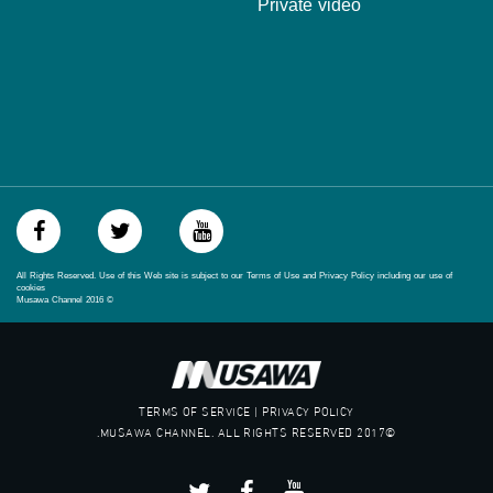
Private video
غوغل+:
://plus.google.com/u/0/b/115185778161375637310/115185778161375637310/posts/p/pub?
_ga=1.123333704.2101815806.1418341384
#_٤٨
48_#
‫#‏فلسطين_٤٨‬
‫#‏فلسطين_48‬
‪falasteen_48#‎‬
‫#‏عرب_٤٨
‪‎arab_48#‬
‫#‏تواصل‬
All Rights Reserved. Use of this Web site is subject to our Terms of Use and Privacy Policy including our use of
‫#‏اكسر_حصارك‬
cookies
Musawa Channel
2016
©
‫#‏بلشنا_نرجع‬
‫#‏شعب_واحد‬
‪#‎mosawah‬
#musawa
#musawachannel
TERMS OF SERVICE | PRIVACY POLICY
mosawah.com#
©2017 MUSAWA CHANNEL. ALL RIGHTS RESERVED.
#musawachannel.com
‪#‎Equality‬
‪#‎égalité‬