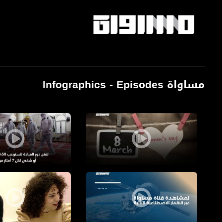
مساواة Infographics - Episodes
Pages
يوم المرأة العالمي
تسهيلات جديدة أقرته
ترددات قناة مساواة
برنامج مراسلون على قن