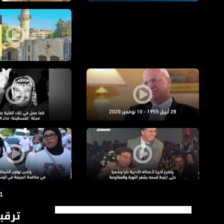
USINFWEA21FEB26
Private video
ياسر عرفات في الذكرى ال١٦ - قناة مساواة ا
الرئيس الفلسطيني محمود عباس ينعى صائب عريقات - قناة مساواة 
سميح القاسم - قناة مساواة الفضائية
مسيرة امهات من اجل ال
1
ترقبو