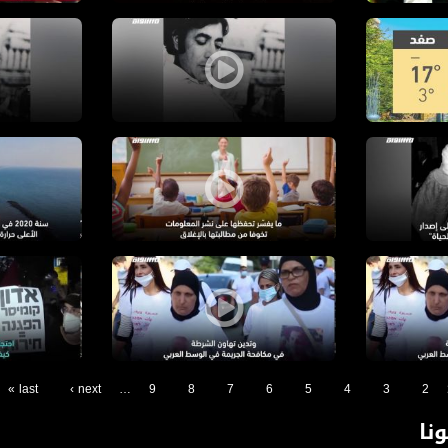
M
الشاعر راشد حسين اغبارية - قناة مساواة الفضائية
الشاعر راشد
لفضائية
الفضائية
وزارة التعليم ترفض نشر بيانات الاصابات - قناة مساواة ال
ارتفاع درجا
حياة - قناة مساواة الفضائية
مسيرة امهات ضحايا القتل - قناة مساواة الفضائية
الاحتجاجات ا
last »
next ›
…
9
8
7
6
5
4
3
2
نا