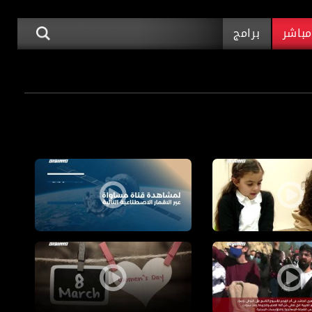
باشر
برامج
نقب
لون على قناة مساواة الفضائية
ترددات قناة مساواة
راك الشعبي في أم الفخم ونتياهو في زيارة للنقب
يوم المرأة العالمي