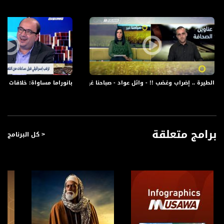
الطيرة .. إضراب وغضب !! - وائل عواد - صباحنا غير- 29.10.2017 - قناة مساواة
بانوراما مساواة: خلافات بين
برامج متعلقة
< كل البرنامج