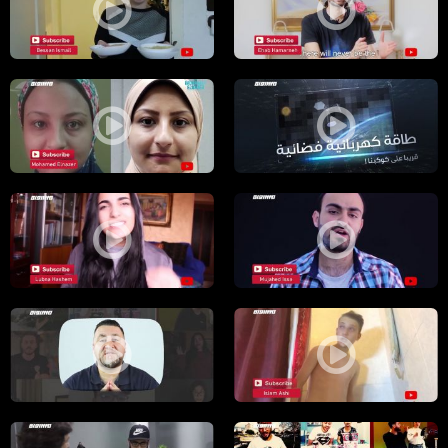
عندك هدف بس مش جاهز تتحرك باتجاهة؟ شو الحل، ايهاب حمارنة.،الكاملة،يوتيوبرز،5.5.2019
لما تتزوج بنت من على ال تيك توك.. كيف رح
طاقة كهربائية فضائية – قريبا على كوكبنا ! -الكاملة - حلقة 9 - 25-5-2019- برنامج USB
كيف تحافظي على نضارة البشرة ببيتك...،الكامل
نظرة الناس السلبية.. التعليقات الي مابتخلص.. كمية الاحباط كمان.،الكاملة،يوتيوبرز،.5.2019
من اكتر الاشياءالحلوة بالحياة.. انك تكون ع
لما تقرر تفوت تتحمم بالليل... شو ممكن يصير معك.،الكاملة،يوتيوبرز،21.5.2019،مساواة
عندك مقابلة عمل لوظيفة من زمان بتتمناها..