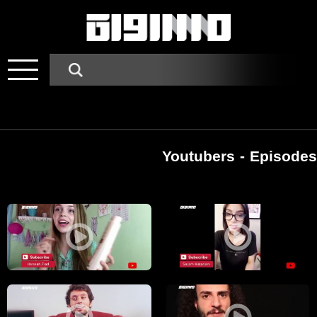
Youtubers - Episodes
Pages
ماذا لو توقفت الارض عن الدوران ؟؟ شو ممكن يصير؟؟ ،الكاملة،يوتيوبرز،04.6.2019
اشياء لا ترجعي تشتريها مرة تانية مهما 