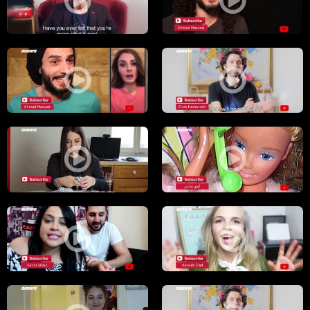
صراع المساجد والكنائس وهل الخطر قادم؟؟ ،الكاملة،يوتيوبرز،02.6.2019
ليش اهدافنا دايما بتخرب على اخر لحظة؟؟،
عندك هدف بس مش جاهز تتحرك باتجاهة؟ شو الحل، ايهاب حمارنة.،الكاملة،يوتيوبرز،5.5.2019
السناب شات وتحول الشباب الى بنات شو ال
باربي رايحة عند دار خالتها وبوب لاقاها ونشوف كيف بدها تحاربو بقصة باربيوبوب،
لازم تاكل الكتب اكل .. حرفيا شو معنى الك
شو هيي اكتر ٥ شغلات بيكرهوها الشباب بالبنات؟ .،الكاملة،يوتيوبرز،27.5.2019،مساواة
مين منا ما بيحلم ؟ هانا زياد رح تقلنا كيف نحقق هاي الاحلام،الكاملة،يوتيوبرز،28.5.2019،مساواة