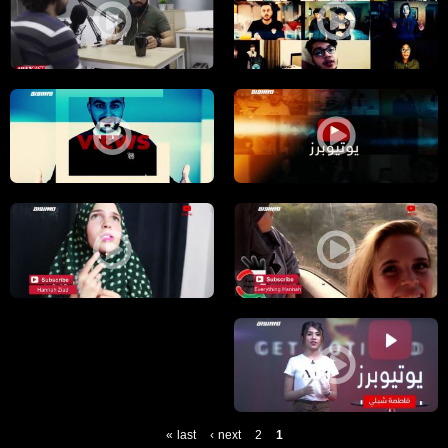
انواع الناس برمضان لاتكون منهم ،الكاملة،يوتيوبرز،
تكوني ماشية بالمول.. ويوقع منك الايس كوفي ع شخص شو ممكن تتصرفي؟،الكاملة،يوتيوب
دايما بنبدا شغلات واهداف بحياننا.. بس مابنقدر نكملها،الكاملة،يوتيوبرز،17.5.2019،قناة مساواة
الشهرة ما بتقتصر على الذكاء او الثروة الشهر
سر بسيط جدا ليكون تفكيرك سليم وانيق،الكاملة،يوتيوبرز،15.5.2019،قناة مساواة
كل الناس بتحاول تغير شخصيتها للاحسن خصوصا 
صراع النفس الدائم ، اختيارك للإنهيار أو الانتصار !،الكاملة،يوتيوبرز،13.5.2019،قناة مساواة
last »
next ›
2
1