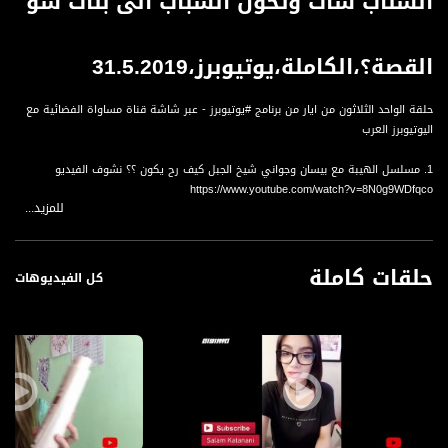
السناب شات وتحول الشباب الى بنات شو
القصة؟،الكاملة،يوتيوبرز،31.5.2019
حلقة الواحد الثلاثون من ايار من برنامج #يوتيوبرز - عبر شاشة قناة مساواة الفضائية مع
اليوتيوبرز العرب
1. مسلسل الهيبة مع بيسان وجواني شيخ الجبل كيف رح يكون ؟؟ نشوف الفيديو
https://www.youtube.com/watch?v=8N0g9WDfqco
للمزيد...
2. واخرة المقالب مش شي منيح ابدا .. سحر قررت تصبغ دأن زوجها وانتهى المقلب
بالمستشفى شوفوا الفيديو ..
حلقات كاملة
https://www.youtube.com/watch?v=yUnt-sH1zGk
كل الفيديوهات
3.السناب شات وتحول الشباب الى بنات شو القصة؟ وشو همي انواع الشباب احمد مساد
رح يحكيلنا
https://www.youtube.com/watch?v=9V_9C0EEHcU
4. احمد ابو الرب حاول ينشهر على تيك توك باسبوع ؟؟ قولكم شو صار معو؟
https://www.youtube.com/watch?v=retaPkilxkE