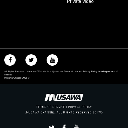
Private video
‫#‏اكسر_حصارك‬
‫#‏بلشنا_نرجع‬
‫#‏شعب_واحد‬
‪#‎mosawah‬
#musawa
#musawachannel
mosawah.com#
#musawachannel.com
‪#‎Equality‬
‪#‎égalité‬
‫#‏مساواة‬
‫#‏حق‬
All Rights Reserved. Use of this Web site is subject to our Terms of Use and Privacy Policy including our use of
‫#‏عدالة‬
cookies
Musawa Channel
2016
©
‫#‏تساوٍ‬
‫#‏تعادل‬
‫#‏تماثل‬
‫#‏تسوية‬
‫#‏معادلة‬
TERMS OF SERVICE | PRIVACY POLICY
©2017 MUSAWA CHANNEL. ALL RIGHTS RESERVED.