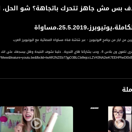
 بس مش جاهز تتحرك باتجاهة؟ شو الحل، ا
يوتيوبرز،25.5.2019،مساواة
ن من ايار من برنامج #يوتيوبرز - عبر شاشة قناة مساواة الفضائية مع اليوتيوبرز العرب
z62YMww&feature=youtu.be&fbclid=IwAR2NZEb77jgO3BLCbi9ejccLZV43NA2teK7EEHPheDE
m6CojOM&feature=youtu.be&fbclid=IwAR02hMtyIdE6gi7A4FihduK0-CdQ3n8zox5GiDbANpi
ملة
mF8&feature=youtu.be&fbclid=IwAR2U0bL_Tg0M_WeVdeXEQHyckvzkxOgmFCQJvedWI0yx
dfdCk0&feature=youtu.be&fbclid=IwAR30wzPYlbTkTCuZT4XtFfB-FVsvFyWclpm3zFd9N6k