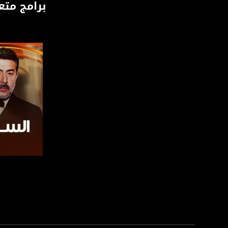
برامج متع
Downlink frequency - الترد
12645 MHZ
Polarity - الاستقطاب:
Horizontal
Symb.Rate - معدل الترميز:
27.500 MS/s
FEC - تصحيح الخطأ :
5/6
عربسات Arabsat Badr 4 at 26.0 east
DL: 11958 H
صفحة ال
SR: 27500
FEC: 5/6
للتواصل: