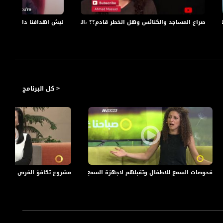
https://www.youtube.com/watch?v=MQID4
كاملة،يوتيوبرز،03.6.2019
صراع المساجد والكنائس وهل الخطر قادم؟؟ ،الكاملة،يوتيوبرز،02.6.2019
ليش اهدافنا دايما بتخرب على
https://www.youtube.com/watch?v=UpL5Z
< كل البرنامج
https://www.youtube.com/watch?v=Stgrl2t
نية،اخبار مساواة،24.06.2020،قناة مساواة
فحوصات السمع للاطفال وتقبلهم لاجهزة السمع،فداء حمود،صباحنا غير،28-5-2018- مساواة
مشروع تكافؤ الفرص لتعزيز مكانة الط
 يجذب المتلقي التلفزيوني الغير مكشوف لليوتيوب من تقديم: فاطمة شبلي