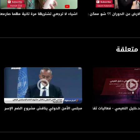
Hi1G4g&feature=youtu.be&fbclid=IwAR0OL3Hcf07bqM8_fIR6F--NsCpkza0KXF0my5pr_2D
رض عن الدوران ؟؟ شو ممكن يصير؟؟ ،الكاملة،يوتيوبرز،04.6.2019
اشياء لا ترجعي تشتريها مرة تانية مهما صارمعك ؟؟ ،ال
https://www.youtube.com/wa
vzud9U&feature=youtu.be&fbclid=IwAR2GoPvDK2lwMsWaOHeB1SUIittO1S0cewH6sViIRXl
متعلقة
https://www.youtube.com/wa
OUs0&feature=youtu.be&fbclid=IwAR1uiie37xmKufPOHWGJJ50JU_RwzkZJfRGFgIV1PmGm
https://www.youtube.com/wa
يمي - فعاليات ثقافية هذا المساء -14-3- 2018 - قناة مساواة الفضائية
مجلس الأمن الدولي يناقش مشروع الضم الإسرائيلي لأراضٍ فلسطي
ج الاول عالميا الذي يدمج بين اليوتيوب والتلفزيون في قالب تلفزيوني وفيه الكثير من التجديد.
ة، صوت فلسطينيي الداخل - لاول مرة منذ ٧٠ عام
الفضائي الفلسطيني PalSat وعلى مدار القمر NileSat من خلال التردد التالي :