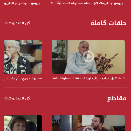
برومو ع طريقك (2) - قناة مساواة الفضائية - Musawa Channel
برومو - برنامج ع الطريق - قناة مس
حلقات كاملة
كل الفيديوهات
د. سُهيل ذياب - ع#_طريقك - قناة مساواة الفضائية - Musawa Channel
سميرة خوري- أم جابر - ع#_طريقك -
مقاطع
كل الفيديوهات