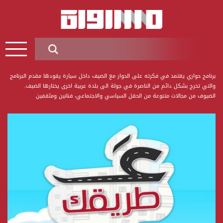
برنامج حواري يعتمد في فكرته على الحوار مع الضيف داخل سيارة يقودها مقدم البرنامج
والتي تخرج بشكل دائم من الناصرة في جولة الى بلدة عربية اخرى يختارها الضيف.
الضيوف من مجالات متنوعة من الحقل السياسي والاجتماعي، فنانين ومثقفين