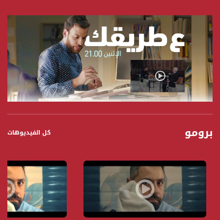
برومو
كل الفيديوهات