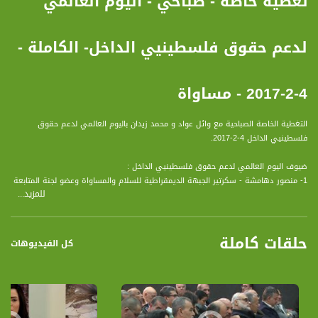
تغطية خاصة - صباحي - اليوم العالمي
لدعم حقوق فلسطينيي الداخل- الكاملة -
4-2-2017 - مساواة
التغطية الخاصة الصباحية مع وائل عواد و محمد زيدان باليوم العالمي لدعم حقوق
فلسطينيي الداخل 4-2-2017.
ضيوف اليوم العالمي لدعم حقوق فلسطينيي الداخل :
1- منصور دهامشة - سكرتير الجبهة الديمقراطية للسلام والمساواة وعضو لجنة المتابعة
للمزيد...
2- محمد زيدان - محلل سياسي،ومدير المؤسسة العربية لحقوق الانسان
3- شادي خليليه -المركز الإعلامي لجمعية حقوق المواطن
4- ملاك لوباني - مركزة مشروع التربية للحقوق في المؤسسة العربية لحقوق الانسان
حلقات كاملة
5- جمانة أشقر- مركزة المشاريع في جمعية بلدنا
كل الفيديوهات
6- عنان مزلبط - محامي
7- وديع عواودة - صحفي
8- فراس الخطيب - صحفي - عبر الهاتف