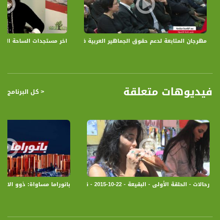
اليوم العالمي لدعم حقوق الفلسطينيين في الداخل الذي اعلنت عنه لجنة المتابعة العليا
للجماهير العربية. يأتي اليوم الثلاثون من كانون الثاني كمبادرة من كافة القيادات
والفصائل والأحزاب الفلسطينية في الداخل ودولة فلسطين المحتلة و فلسطيني الشتات
والتي اسفرت عن تشكيل لجنة تحضيرية لمناشدة اشقائهم واصدقائهم في اصقاع
مهرجان المتابعة لدعم حقوق الجماهير العربية في البلاد - اليوم العالمي للتضا
اخر مستجدات الساحة السيا
الأرض ، لمساندة القضايا العادلة التي يجمع عليها كل أحرار العالم، ومن يرفضون الظلم
والاضطهاد، لمساندة الشعب العربي الفلسطيني في الداخل .
قناة مساواة الفضائية، صوت فلسطينيي الداخل - لاول مرة منذ ٧٠ عام
فيديوهات متعلقة
< كل البرنامج
قناة مساواة الفضائية تبث عبر الحيّز الفضائي الفلسطيني PalSat وعلى مدار القمر
NileSat من خلال التردد التالي :
Downlink frequency - الترد :
12645 MHZ
Polarity - الاستقطاب:
Horizontal
Symb.Rate - معدل الترميز:
رحالات - الحلقة الأولى - البقيعة - 22-10-2015 - قناة مساواة الفضائية - Musawa Channel
بانوراما مساواة: ذوو الاحت
27.500 MS/s
FEC - تصحيح الخطأ :