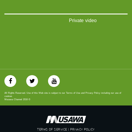
‫#‏تواصل‬
‫#‏اكسر_حصارك‬
‫#‏بلشنا_نرجع‬
‫#‏شعب_واحد‬
Private video
‪#‎mosawah‬
#musawa
#musawachannel
mosawah.com#
#musawachannel.com
‪#‎Equality‬
‪#‎égalité‬
‫#‏مساواة‬
‫#‏حق‬
‫#‏عدالة‬
‫#‏تساوٍ‬
‫#‏تعادل‬
All Rights Reserved. Use of this Web site is subject to our Terms of Use and Privacy Policy including our use of
‫#‏تماثل‬
cookies
Musawa Channel
2016
©
‫#‏تسوية‬
‫#‏معادلة‬
TERMS OF SERVICE | PRIVACY POLICY