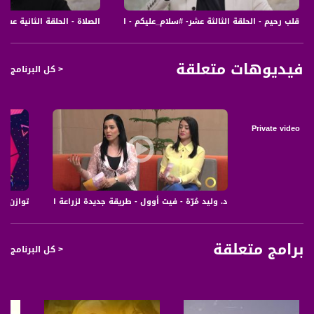
قلب رحيم - الحلقة الثالثة عشر- #سلام_عليكم - الموسم 3 - قناة مساواة الفضائية - Musawa Channel
الصلاة - الحلقة الثانية عشر - #سلام_عليكم - المو
فيديوهات متعلقة
< كل البرنامج
Private video
د. وليد مُرّة - فيت أوول - طريقة جديدة لزراعة الأسنان - #صباحنا_غير-14-4-2016- قناة مساواة
توازن صحي و
برامج متعلقة
< كل البرنامج