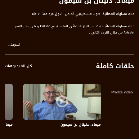
ميعاد: دنيئال بن سيمون
قناة مساواة الفضائية، صوت فلسطينيي الداخل - لاول مرة منذ ٧٠ عام
قناة مساواة الفضائية تبث عبر الحيّز الفضائي الفلسطيني PalSat وعلى مدار القمر
NileSat من خلال التردد التالي :
للمزيد...
Downlink frequency - الترد :
12645 MHZ
حلقات كاملة
Polarity - الاستقطاب:
كل الفيديوهات
Horizontal
Symb.Rate - معدل الترميز:
27.500 MS/s
Private video
FEC - تصحيح الخطأ :
5/6
ميعاد: دنيئال بن سيمون
ميعاد: 
عربسات Arabsat Badr 4 at 26.0 east
DL: 11958 H