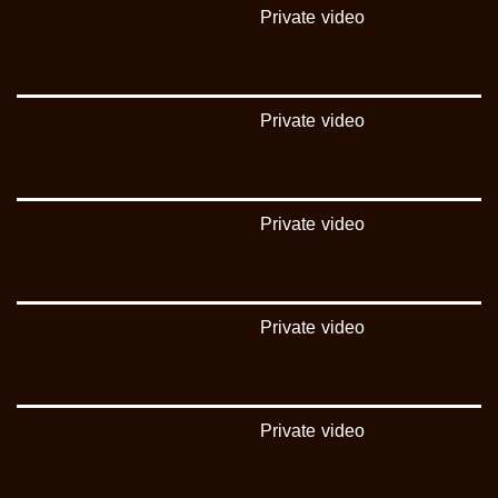
#musawa
Private video
#musawachannel
mosawah.com#
#musawachannel.com
‪#‎Equality‬
‪#‎égalité‬
Private video
‫#‏مساواة‬
‫#‏حق‬
‫#‏عدالة‬
‫#‏تساوٍ‬
Private video
‫#‏تعادل‬
‫#‏تماثل‬
‫#‏تسوية‬
‫#‏معادلة‬
Private video
Private video