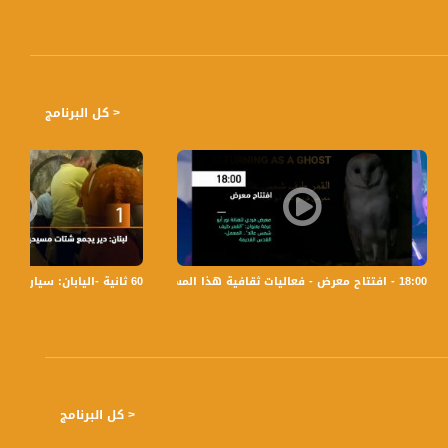
< كل البرنامج
ئية
18:00 - افتتاح معرض - فعاليات ثقافية هذا المساء - 05.08.2019-قناة مساواة
60 ثانية -اليابان: سيارة طائرة تحلق في الهواء لمدة دقيقة في أول اختبار تم بنجاح،07.8.2019
< كل البرنامج