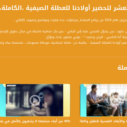
ر لتحضير أولادنا للعطلة الصيفية ،الكاملة،صباحنا غير،.6.2019
ت عدة فقرات ومواضيع وضيوف كالتالي :
لتحضير أولادنا للعطلة الصيفية - جهينة بدر -عاملة اجتماعية، موجهة مجموعات ، متخصصة ببناء
بلدية شفاعمرو
ملة
ومياً عدا السبت في تمام الساعة 09:00 صباحاً بتوقيت القدس
ة، صوت فلسطينيي الداخل - لاول مرة منذ ٧٠ عام
الفضائي الفلسطيني PalSat وعلى مدار القمر NileSat من خلال التردد التالي :
40% من أبناء مجتمعنا لا يشعرون بالأمان في بلداتهم!،الكاملة،صباحنا غير،28.6.2019،قناة مساواة
بعاد النفسية للطفل والعائلة،الكاملة،صباحنا غير،30.6.2019،قناة مساواة