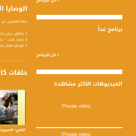
< كل البرنامج
الوصايا العش
حلقة العشرين من حزيران لعام 2019 من برنامج #صباحنا_غيرتناول
برنامج غداً
1. إطلاق سراح دلال داوود: حين يتحوّل المجني عليه إلى الجاني - عبير بكر: محامية ناشطة في مجال حقوق الإنسان
2. إصدار كتاب: " عقيلة آغا الحاسي - الرجل وعصره " - جوني منصور: باحث ومؤرّخ
3. الوصايا العشر 
التربية اللامنهجية 
< كل البرنامج
4. سناء دراوشة حكم من إكسال إلى الفيفا - سناء دراوشة: أول حكمة كرة قدم عربية في الدرجة الثانية من فيفا
5. إصدار جديد لفرقة دام: ١٣ أغنية جديدة تدور بين حانة ومانة - جهاد عبد الله: المنسق الإعلامي لفرقة دام - محمود جريري: رابر في فرقة دام
حلقات كا
الفيديوهات الأكثر مشاهدة
تسجيل حلقة 20-06-2019 على قناة اليوتيوب الرسمية
برنامج #صباحنا_غير يأتيكم ي
Private video
قناة مساواة الفضائي
قناة مساواة الفضائية تبث عبر الحيّز 
التبني: السيرورة والأ
Private video