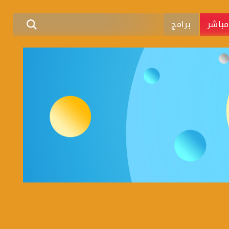
باشر
برامج