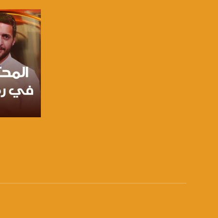
للتفاعل:
الموقع الالكتروني:
sawachannel.com
فيسبوك:
com/musawachannel
تويتر:
.com/musawachannel
يوتيوب:
X8PX53ek2Zg/feed
صفحة ال
بينترست:
com/musawachannel
فيميو:
com/musawachannel
غوغل+: