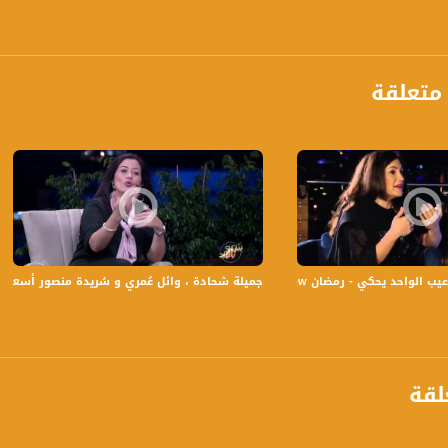
 :
متعلقة
مضان show بالبلد -20-6-2015 - قناة مساواة الفضائية
جميلة شحادة ، وائل عُمري و سُريدة منصور أسعد - ج 3 - 25-8-2016- #شو_بالبلد - قناة مساواة ال
لقة
anafalasteeni@m