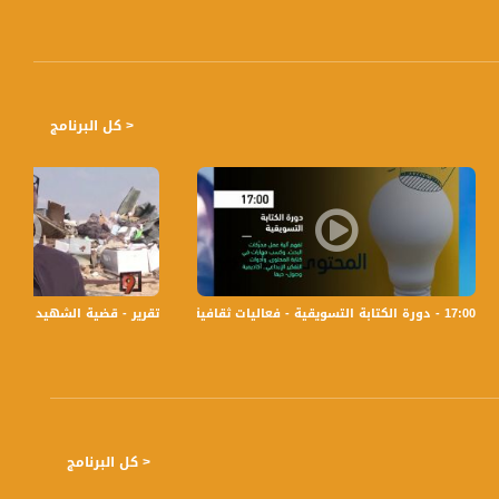
< كل البرنامج
فضائية
17:00 - دورة الكتابة التسويقية - فعاليات ثقافية هذا المساء -14-7-2019
تقرير - قضية الشهيد (يعقوب أبو القيعان) -24-2-2017 التاسعة 
< كل البرنامج