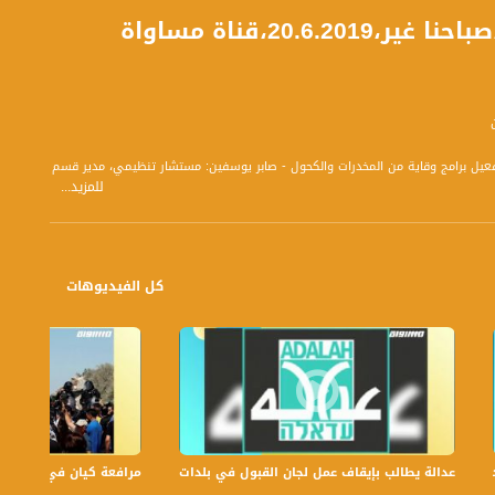
20،قناة مساواة
 وتفعيل برامج وقاية من المخدرات والكحول - صابر يوسفين: مستشار تنظيمي، مدير قسم
للمزيد...
كل الفيديوهات
عدالة يطالب بإيقاف عمل لجان القبول في بلدات الجليل والنقب،الكاملة،صباحنا غير،.6
مرافعة كيان في الولايات ا