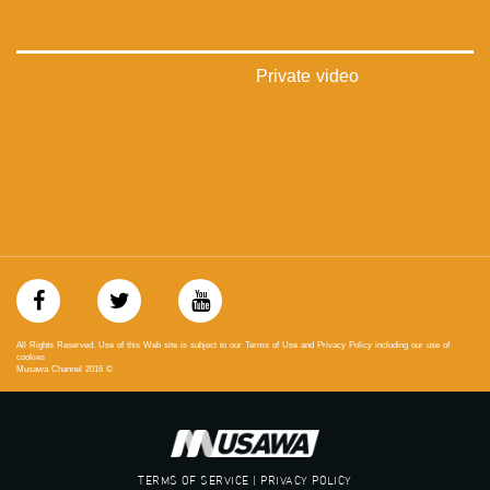
‪falasteen_48#‎‬
‫#‏عرب_٤٨
‪‎arab_48#‬
‫#‏تواصل‬
Private video
‫#‏اكسر_حصارك‬
‫#‏بلشنا_نرجع‬
‫#‏شعب_واحد‬
‪#‎mosawah‬
#musawa
#musawachannel
mosawah.com#
#musawachannel.com
‪#‎Equality‬
‪#‎égalité‬
‫#‏مساواة‬
‫#‏حق‬
All Rights Reserved. Use of this Web site is subject to our Terms of Use and Privacy Policy including our use of
‫#‏عدالة‬
cookies
Musawa Channel
2016
©
‫#‏تساوٍ‬
‫#‏تعادل‬
‫#‏تماثل‬
‫#‏تسوية‬
‫#‏معادلة‬
TERMS OF SERVICE | PRIVACY POLICY