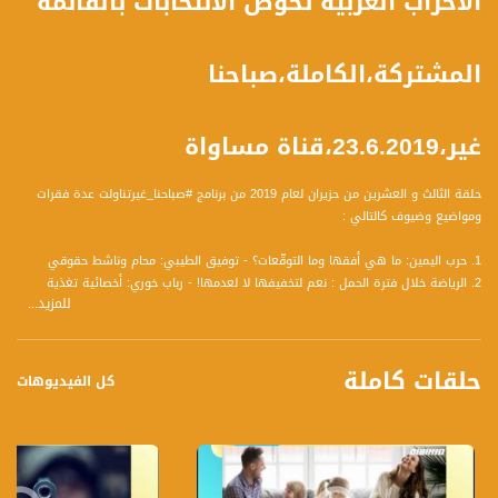
الأحزاب العربية تخوض الانتخابات بالقائمة
المشتركة،الكاملة،صباحنا
غير،23.6.2019،قناة مساواة
حلقة الثالث و العشرين من حزيران لعام 2019 من برنامج #صباحنا_غيرتناولت عدة فقرات
ومواضيع وضيوف كالتالي :
1. حرب اليمين: ما هي أفقها وما التوقّعات؟ - توفيق الطيبي: محام وناشط حقوقي
2. الرياضة خلال فترة الحمل : نعم لتخفيفها لا لعدمها! - رباب خوري: أخصائية تغذية
للمزيد...
متخصصة في تنظيم مجموعات لتخفيف الوزن والتغذية الصحيحة خلال فترة الحمل وبعده
3. عدوك إبن كارك : كيف تتقاطع الصداقة مع المنافسة المهنيّة؟ - ايمان سيرافيم- مدربة
في التنمية البشرية - أشرف قرطام: مدرب تنمية بشرية
حلقات كاملة
4. وحدة التطوع في كفركنا: نمو وتفاعل وبناء اجتماعي متكاتف - مها عواودة: مديرة
كل الفيديوهات
وحدة التطوع بمجلس كفركنا المحلي - بشار أيمن عواودة: طالب في الصف العاشر
،متطوع في برنامج التداخل الاجتماعي - فراس نصر خطيب: صاحب متلازمة داون ومتطوع
في وحدة التطوع.
5. العزف على الكمان منذ الصغر: آليات وطرق لتعليم الأطفال العزف الشرقي على
الكمان الغربي - البير بلان مؤسس جمعية الكرمل للموسيقى والمدير الفني للجمعية -