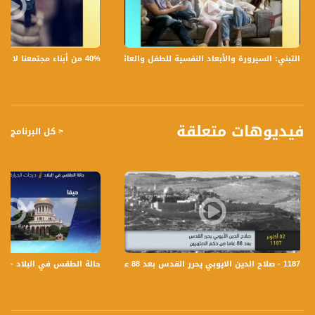
سلين أبو عيسى: عازفة كمان واعدة -10 سنوات- جوليان المر: عازف كمان وطالب بجروت
في الموسيقى
40% من أبناء مجتمعنا لا يشعرون بالأمان في بلداتهم!،الكاملة،صباحنا غير،28.6.2019،قناة مساواة
التبني: السيرورة والأبعاد النفسية للطفل والعائلة،الكاملة،صباحنا غير،30.6.2019،قناة مساواة
تسجيل حلقة 23-06-2019 على قناة اليوتيوب الرسمية
برنامج #صباحنا_غير يأتيكم يومياً عدا السبت في تمام الساعة 09:00 صباحاً بتوقيت القدس
فيديوهات متعلقة
< كل البرنامج
قناة مساواة الفضائية، صوت فلسطينيي الداخل - لاول مرة منذ ٧٠ عام
قناة مساواة الفضائية تبث عبر الحيّز الفضائي الفلسطيني PalSat وعلى مدار القمر
NileSat من خلال التردد التالي :
Downlink frequency - الترد :
12645 MHZ
Polarity - الاستقطاب:
1187 - صلاح الدين الايوبي يحرر القدس بعد 88 عاما من حكم الصليبيين- ذاكرة في التاريخ-02.10.19
حالة الطقس في البلاد - 3-9-2018 - قناة مساواة الفضائية - MusawaChannel
Horizontal
Symb.Rate - معدل الترميز:
27.500 MS/s