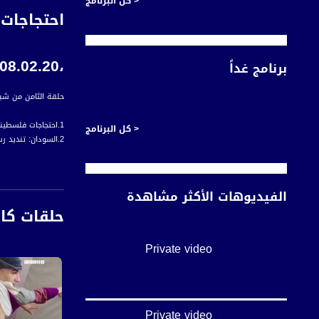
< كل البرنامج
احتجاجات 
،08.02.20
برنامج غداً
حلقة الثامن من شباط لعام 2020 من برنامج #اخبار مساواة 
1.احتجاجات فلسطينية وعربية ودولية تنديدا بصفقة القرن
< كل البرنامج
2.السودان: تنديد رسمي وشعبي بلقاء نتنياهو والبرهان
3..التقارير
تبادل الأراضي والس
الفيديوهات الأكثر مشاهدة
باقة الغربية: تظا
حلقات كا
كفر قاسم: لقاء عر
النقب: وقفة احتجا
المشتركة تطلق حملته
Private video
إضراب يشمل كافة ال
السلطات المحلية: 
النقب: مؤتمر لتقلي
حيفا: هزة إرضية تض
النقب: إضراب لحل ق
Private video