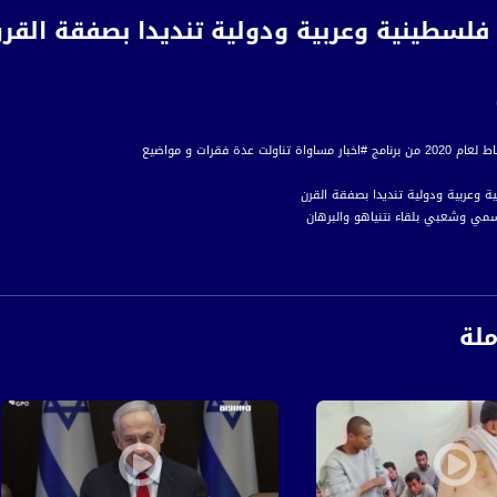
فلسطينية وعربية ودولية تنديدا بصفقة القرن
تناولت عدة فقرات و مواضيع
كان "ما بين الحقوق والهوية"
هرة قطرية ضد صفقة القرن
ملة
بي يهودي رفضا لصفقة القرن
جية ضد مخططات التهجير
ا الانتخابية لا لـ صفقة القرن
قطاعات بالجولان المحتل
خطوات لمنع التحرش الجنسي
ص فجوات البنى التحتية
رب البلاد
ضية السفريات بوادي النعم