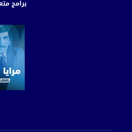
برامج متع
Downlink frequency - الترد
12645 MHZ
Polarity - الاستقطاب:
Horizontal
Symb.Rate - معدل الترميز:
27.500 MS/s
FEC - تصحيح الخطأ :
5/6
عربسات Arabsat Badr 4 at 26.0 east
DL: 11958 H
صفحة ال
SR: 27500
FEC: 5/6.
للتواصل: