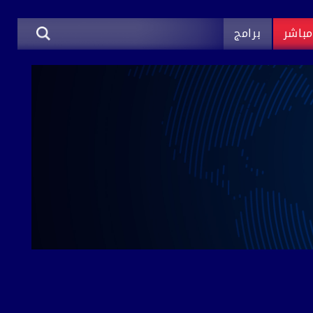
باشر
برامج